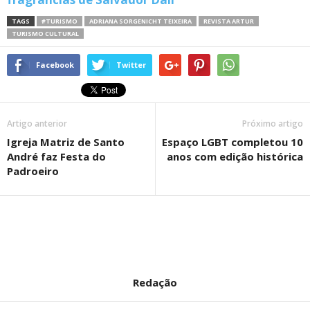
TAGS
#TURISMO
ADRIANA SORGENICHT TEIXEIRA
REVISTA ARTUR
TURISMO CULTURAL
Facebook
Twitter
Artigo anterior
Próximo artigo
Igreja Matriz de Santo
Espaço LGBT completou 10
André faz Festa do
anos com edição histórica
Padroeiro
Redação