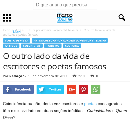
Início
Arte e Cultura por Adriana Sorgenicht Teixeira
O outro lado da vida de
Menu
escritores e poetas famosos
PONTO DE VISTA
ARTE E CULTURA POR ADRIANA SORGENICHT TEIXEIRA
ARTIGOS
COLUNISTAS
TURISMO
CULTURAL
O outro lado da vida de
escritores e poetas famosos
Por
Redação
-
19 de novembro de 2019
1950
0
Facebook
Twitter
Coincidência ou não, desta vez escritores e
poetas
consagrados
têm exclusividade em duas seções inéditas –
Curiosidades
e
Quem
Disse?