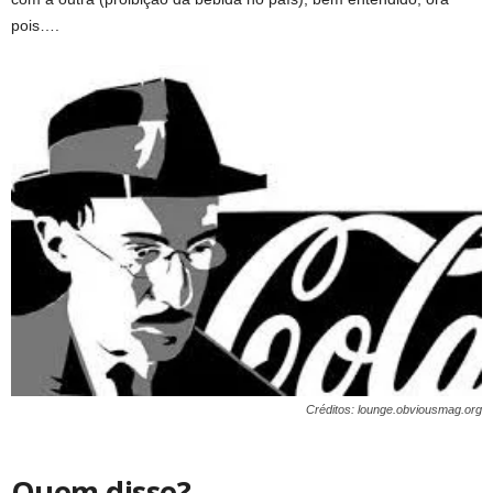
pois….
Créditos: lounge.obviousmag.org
Quem disse?