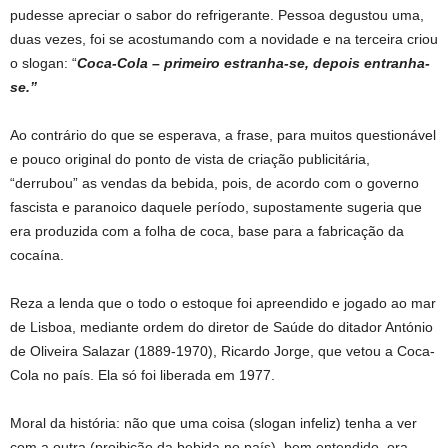
pudesse apreciar o sabor do refrigerante. Pessoa degustou uma,
duas vezes, foi se acostumando com a novidade e na terceira criou
o slogan: “
Coca-Cola – primeiro estranha-se, depois entranha-
se.”
Ao contrário do que se esperava, a frase, para muitos questionável
e pouco original do ponto de vista de criação publicitária,
“derrubou” as vendas da bebida, pois, de acordo com o governo
fascista e paranoico daquele período, supostamente sugeria que
era produzida com a folha de coca, base para a fabricação da
cocaína.
Reza a lenda que o todo o estoque foi apreendido e jogado ao mar
de Lisboa, mediante ordem do diretor de Saúde do ditador António
de Oliveira Salazar (1889-1970), Ricardo Jorge, que vetou a Coca-
Cola no país. Ela só foi liberada em 1977.
Moral da história: não que uma coisa (slogan infeliz) tenha a ver
com a outra (proibição da bebida no país), bem entendido, ora