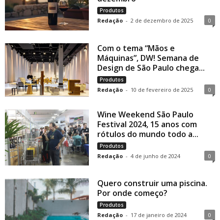
Produtos
Redação
-
2 de dezembro de 2025
0
Com o tema “Mãos e
Máquinas”, DW! Semana de
Design de São Paulo chega...
Produtos
Redação
-
10 de fevereiro de 2025
0
Wine Weekend São Paulo
Festival 2024, 15 anos com
rótulos do mundo todo a...
Produtos
Redação
-
4 de junho de 2024
0
Quero construir uma piscina.
Por onde começo?
Produtos
Redação
-
17 de janeiro de 2024
0