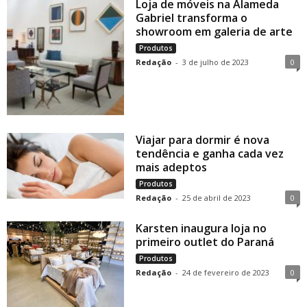
Loja de móveis na Alameda
Gabriel transforma o
showroom em galeria de arte
Produtos
Redação
-
3 de julho de 2023
0
Viajar para dormir é nova
tendência e ganha cada vez
mais adeptos
Produtos
Redação
-
25 de abril de 2023
0
Karsten inaugura loja no
primeiro outlet do Paraná
Produtos
Redação
-
24 de fevereiro de 2023
0