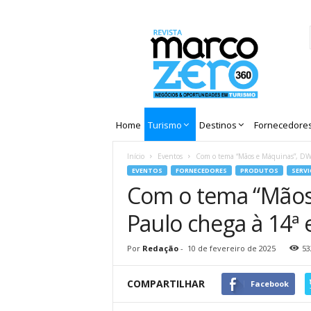
Revista
Marco
Zero
Home
Turismo
Destinos
Fornecedore
Início
Eventos
Com o tema “Mãos e Máquinas”, DW!
EVENTOS
FORNECEDORES
PRODUTOS
SERV
Com o tema “Mãos
Paulo chega à 14ª 
Por
Redação
-
10 de fevereiro de 2025
53
COMPARTILHAR
Facebook