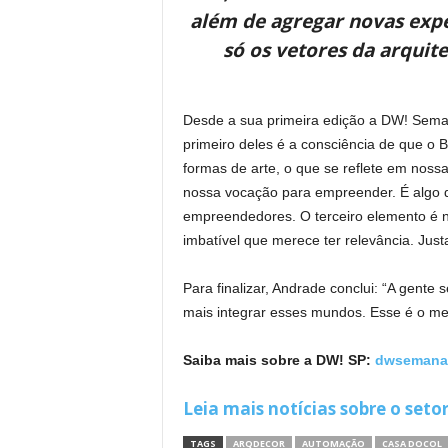
além de agregar novas exp
só os vetores da arquite
Desde a sua primeira edição a DW! Semana
primeiro deles é a consciência de que o 
formas de arte, o que se reflete em nos
nossa vocação para empreender. É algo qu
empreendedores. O terceiro elemento é no
imbatível que merece ter relevância. Ju
Para finalizar, Andrade conclui: “A gente
mais integrar esses mundos. Esse é o m
Saiba mais sobre a DW! SP:
dwsemanad
Leia mais notícias sobre o seto
TAGS
ARQDECOR
AUTOMAÇÃO
CASA DOCOL