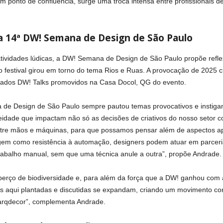
 um ponto de confluência, surge uma troca intensa entre profissionais 
 14ª DW! Semana de Design de São Paulo
 atividades lúdicas, a DW! Semana de Design de São Paulo propõe refl
o festival girou em torno do tema Rios e Ruas. A provocação de 2025
mados DW! Talks promovidos na Casa Docol, QG do evento.
 de Design de São Paulo sempre pautou temas provocativos e instigant
idade que impactam não só as decisões de criativos do nosso setor 
 entre mãos e máquinas, para que possamos pensar além de aspectos 
gem como resistência à automação, designers podem atuar em parceri
trabalho manual, sem que uma técnica anule a outra”, propõe Andrade.
 berço de biodiversidade e, para além da força que a DW! ganhou co
as aqui plantadas e discutidas se expandam, criando um movimento co
 arqdecor”, complementa Andrade.