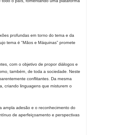
de todo o país, fomentando uma plataforma
exões profundas em torno do tema e da
 cujo tema é “Mãos e Máquinas” promete
es, com o objetivo de propor diálogos e
como, também, de toda a sociedade. Neste
aparentemente conflitantes. Da mesma
a, criando linguagens que misturem o
m a ampla adesão e o reconhecimento do
ntínuo de aperfeiçoamento e perspectivas