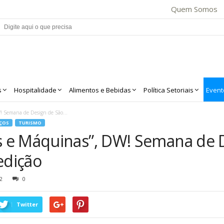
Quem Somos
s
Hospitalidade
Alimentos e Bebidas
Política Setoriais
Event
 Semana de Design de São...
IÇOS
TURISMO
 e Máquinas”, DW! Semana de D
edição
2
0
Twitter