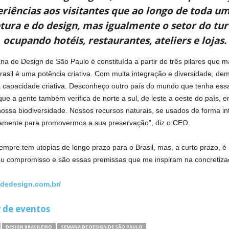
eriências aos visitantes que ao longo de toda
tura e do design, mas igualmente o setor do tur
ocupando hotéis, restaurantes, ateliers e lojas.
 de Design de São Paulo é constituída a partir de três pilares que m
Brasil é uma potência criativa. Com muita integração e diversidade, 
sa capacidade criativa. Desconheço outro país do mundo que tenha es
e a gente também verifica de norte a sul, de leste a oeste do país, 
ssa biodiversidade. Nossos recursos naturais, se usados de forma inte
stamente para promovermos a sua preservação”, diz o CEO.
 sempre tem utopias de longo prazo para o Brasil, mas, a curto prazo, 
eu compromisso e são essas premissas que me inspiram na concretiza
edesign.com.br/
r de eventos
DESIGN BRASILEIRO
SEMANA DE DESIGN DE SÃO PAULO