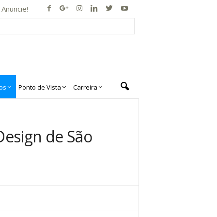
Anuncie!
os
Ponto de Vista
Carreira
esign de São