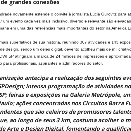
 de grandes conexões
rade novamente estende o convite à jornalista Lúcia Gurovitz para a
 um evento cada vez mais inclusivo, diverso e relevante são elevadas
emana em uma das referências mais importantes do setor na América La
ais superlativos de sua história, reunindo 367 atividades e 143 expo
s de design, sendo um deles digital, oevento acolheu mais de mil criativ
a DW! SP atingiram a marca de 24 milhões de impressões e aproximada
 para profissionais, aspirantes e admiradores do setor.
anização antecipa a realização dos seguintes ev
Design; intensa programação de atividades no 
SP; feiras e exposições na Galeria Metrópole, u
ulo; ações concentradas nos Circuitos Barra Fu
dentes que são celeiros de promissores talent
que, ao longo de seus 3 km, costuma acolher o 
e Arte e Design Digital, fomentando a qualificaç