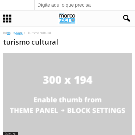
Início
Tags
Turismo cultural
Menu
turismo cultural
Cultural