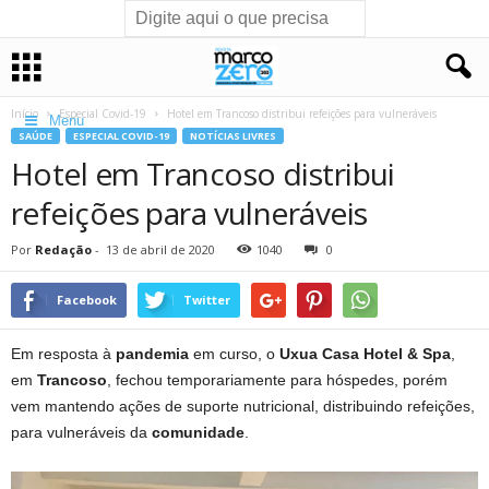
Início
Especial Covid-19
Hotel em Trancoso distribui refeições para vulneráveis
Menu
SAÚDE
ESPECIAL COVID-19
NOTÍCIAS LIVRES
Hotel em Trancoso distribui
refeições para vulneráveis
Por
Redação
-
13 de abril de 2020
1040
0
Facebook
Twitter
Em resposta à
pandemia
em curso, o
Uxua Casa Hotel & Spa
,
em
Trancoso
, fechou temporariamente para hóspedes, porém
vem mantendo ações de suporte nutricional, distribuindo refeições,
para vulneráveis da
comunidade
.