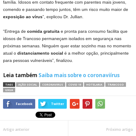
família. Idosos em contato frequente com parentes mais jovens,
comendo e passando tempo juntos, têm um risco muito maior de
exposição ao vírus
”, explicou Dr. Jullian.
“Entrega de
comida gratuita
e pronta para consumo facilita que
idosos de Trancoso permaneçam isolados em segurança nas
próximas semanas. Ninguém quer estar sozinho mas no momento
atual o
distanciamento social
é a melhor opção, principalmente
para pessoas vulneráveis”, finalizou.
Leia também
Saiba mais sobre o coronaviírus
TAGS
AÇÃO SOCIAL
CORONAVIRUS
COVID 19
HOTELARIA
TRANCOSO
UXUA
Facebook
Twitter
Artigo anterior
Próximo artigo