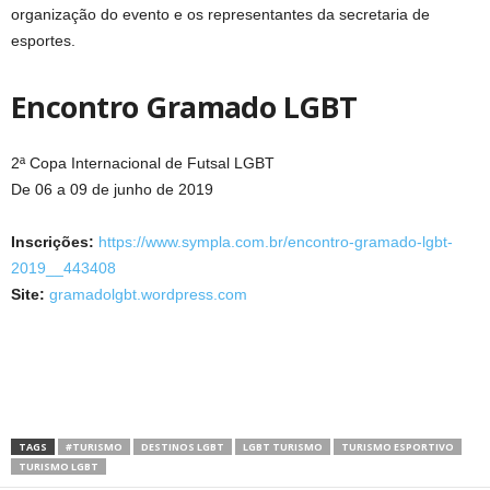
organização do evento e os representantes da secretaria de
esportes.
Encontro Gramado LGBT
2ª Copa Internacional de Futsal LGBT
De 06 a 09 de junho de 2019
Inscrições:
https://www.sympla.com.br/encontro-gramado-lgbt-
2019__443408
Site:
gramadolgbt.wordpress.com
TAGS
#TURISMO
DESTINOS LGBT
LGBT TURISMO
TURISMO ESPORTIVO
TURISMO LGBT