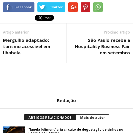
Facebook
Twitter
Artigo anterior
Próximo artigo
Mergulho adaptado:
São Paulo recebe a
turismo acessível em
Hospitality Business Fair
Ilhabela
em setembro
Redação
ARTIGOS RELACIONADOS
Mais do autor
“Janela Jolimont” cria circuito de degustação de vinhos no
Parque do Caracol