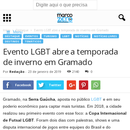
Início
Destaque
Evento LGBT abre a temporada de inverno em Gramado
Menu
DESTAQUE
EVENTOS
TURISMO
LGBT
NOTÍCIAS
NOTÍCIAS LIVRES
DESTINOS
TEMÁTICOS
Evento LGBT abre a temporada
de inverno em Gramado
Por
Redação
-
23 de janeiro de 2019
2140
0
Facebook
Twitter
Gramado, na
Serra Gaúcha
, aposta no público
LGBT
e em seu
poderio econômico para captar mais turistas. Em 2018, a cidade
realizou seu primeiro evento com esse foco: a
Copa Internacional
de Futsal LGBT
. Foram dois dias com palestras, shows e uma
disputa internacional de jogos entre equipes do Brasil e do