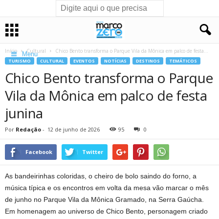
Início
Cultural
Chico Bento transforma o Parque Vila da Mônica em palco de festa...
Menu
TURISMO
CULTURAL
EVENTOS
NOTÍCIAS
DESTINOS
TEMÁTICOS
Chico Bento transforma o Parque
Vila da Mônica em palco de festa
junina
Por
Redação
-
12 de junho de 2026
95
0
Facebook
Twitter
As bandeirinhas coloridas, o cheiro de bolo saindo do forno, a
música típica e os encontros em volta da mesa vão marcar o mês
de junho no Parque Vila da Mônica Gramado, na Serra Gaúcha.
Em homenagem ao universo de Chico Bento, personagem criado