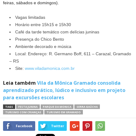
feiras, sábados e domingos).
Vagas limitadas
Horário entre 15h15 e 15h30
Café da tarde temático com delícias juninas
Presença do Chico Bento
Ambiente decorado e música
Local: Endereço: R. Germano Boff, 611 – Carazal, Gramado
– RS
Site:
www.viladamonica.com.br
Leia também
Vila da Mônica Gramado consolida
aprendizado prático, lúdico e inclusivo em projeto
para excursões escolares
TAGS
FESTA JUNINA
PARQUE DA MONICA
SERRA GAÚCHA
TURISMO COM CRIANÇAS
TURISMO EM GRAMADO
Facebook
Twitter