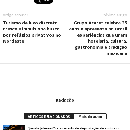
Artigo anterior
Próximo artigo
Turismo de luxo discreto
Grupo Xcaret celebra 35
cresce e impulsiona busca
anos e apresenta ao Brasil
por refúgios privativos no
experiências que unem
Nordeste
hotelaria, cultura,
gastronomia e tradição
mexicana
Redação
ARTIGOS RELACIONADOS
Mais do autor
“Janela Jolimont” cria circuito de degustação de vinhos no