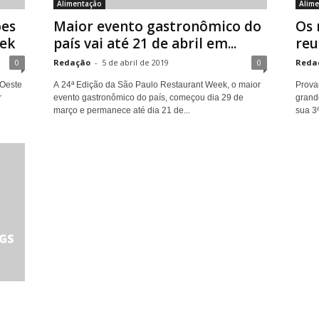
Alimentação
Alime
ões
Maior evento gastronômico do
Os 
eek
país vai até 21 de abril em...
reu
0
Redação
-
5 de abril de 2019
0
Reda
 Oeste
A 24ª Edição da São Paulo Restaurant Week, o maior
Provar
r
evento gastronômico do país, começou dia 29 de
grand
março e permanece até dia 21 de...
sua 3ª