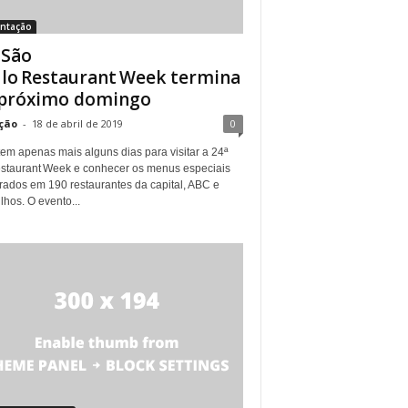
entação
 São
lo Restaurant Week termina
próximo domingo
ção
-
18 de abril de 2019
0
em apenas mais alguns dias para visitar a 24ª
staurant Week e conhecer os menus especiais
rados em 190 restaurantes da capital, ABC e
hos. O evento...