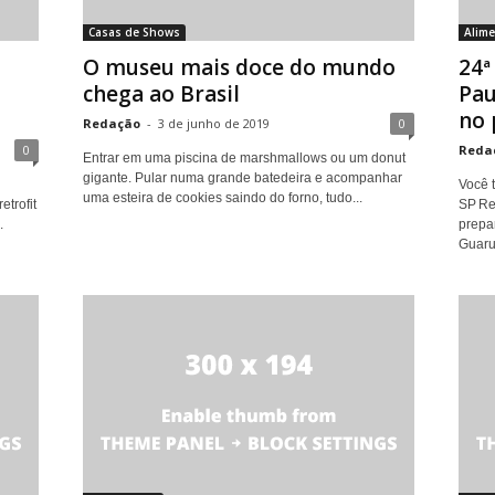
Casas de Shows
Alim
O museu mais doce do mundo
24ª
chega ao Brasil
Pau
no 
Redação
-
3 de junho de 2019
0
0
Reda
Entrar em uma piscina de marshmallows ou um donut
gigante. Pular numa grande batedeira e acompanhar
Você t
uma esteira de cookies saindo do forno, tudo...
etrofit
SP Re
.
prepa
Guarul