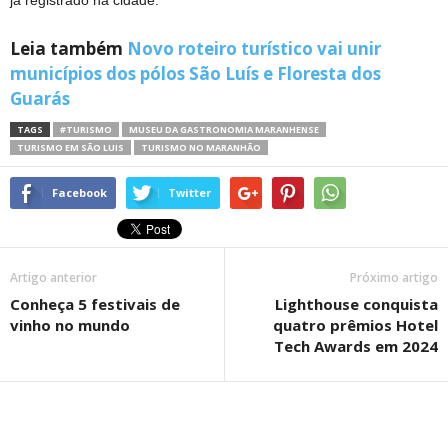
Leia também
Novo roteiro turístico vai unir
municípios dos pólos São Luís e Floresta dos
Guarás
TAGS
#TURISMO
MUSEU DA GASTRONOMIA MARANHENSE
TURISMO EM SÃO LUIS
TURISMO NO MARANHÃO
Facebook
Twitter
Artigo anterior
Próximo artigo
Conheça 5 festivais de
Lighthouse conquista
vinho no mundo
quatro prêmios Hotel
Tech Awards em 2024