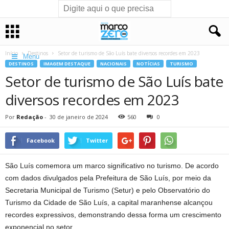
Início
Destinos
Setor de turismo de São Luís bate diversos recordes em 2023
Menu
DESTINOS
IMAGEM DESTAQUE
NACIONAIS
NOTÍCIAS
TURISMO
Setor de turismo de São Luís bate
diversos recordes em 2023
Por
Redação
-
30 de janeiro de 2024
560
0
Facebook
Twitter
São Luís comemora um marco significativo no turismo. De acordo
com dados divulgados pela Prefeitura de São Luís, por meio da
Secretaria Municipal de Turismo (Setur) e pelo Observatório do
Turismo da Cidade de São Luís, a capital maranhense alcançou
recordes expressivos, demonstrando dessa forma um crescimento
exponencial no setor.