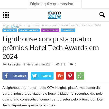
Início
Notícias
Lighthouse conquista quatro prêmios Hotel Tech Awards em 2024
Menu
NOTÍCIAS
FORNECEDORES
TECNOLOGIA
TURISMO
Lighthouse conquista quatro
prêmios Hotel Tech Awards em
2024
Por
Redação
-
31 de janeiro de 2024
615
0
Facebook
Twitter
A Lighthouse (anteriormente OTA Insight), plataforma comercial
para a indústria de viagens e hospitalidade, foi reconhecida, pelo
quarto ano consecutivo, como líder do setor pelo prêmio do Hotel
Tech Report em quatro categorias: