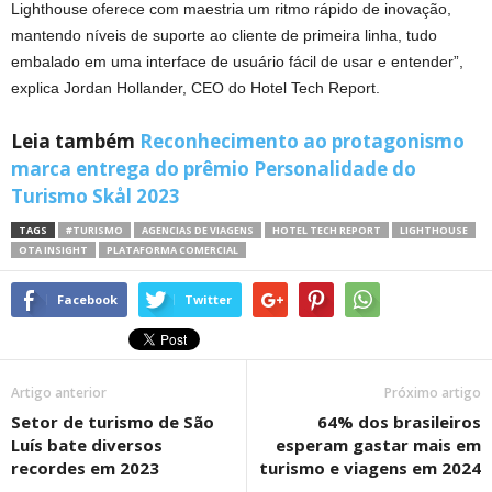
Lighthouse oferece com maestria um ritmo rápido de inovação,
mantendo níveis de suporte ao cliente de primeira linha, tudo
embalado em uma interface de usuário fácil de usar e entender”,
explica Jordan Hollander, CEO do Hotel Tech Report.
Leia também
Reconhecimento ao protagonismo
marca entrega do prêmio Personalidade do
Turismo Skål 2023
TAGS
#TURISMO
AGENCIAS DE VIAGENS
HOTEL TECH REPORT
LIGHTHOUSE
OTA INSIGHT
PLATAFORMA COMERCIAL
Facebook
Twitter
Artigo anterior
Próximo artigo
Setor de turismo de São
64% dos brasileiros
Luís bate diversos
esperam gastar mais em
recordes em 2023
turismo e viagens em 2024