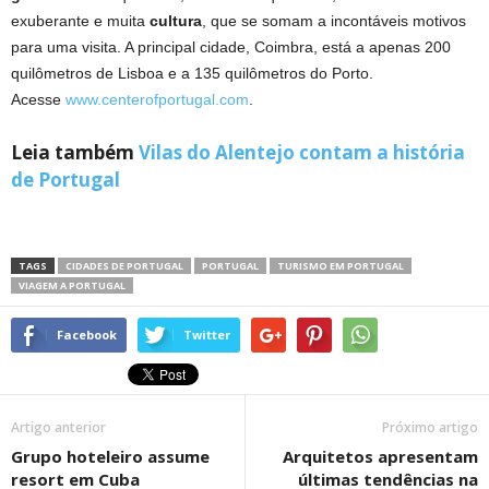
exuberante e muita
cultura
, que se somam a incontáveis motivos
para uma visita. A principal cidade, Coimbra, está a apenas 200
quilômetros de Lisboa e a 135 quilômetros do Porto.
Acesse
www.centerofportugal.com
.
Leia também
Vilas do Alentejo contam a história
de Portugal
TAGS
CIDADES DE PORTUGAL
PORTUGAL
TURISMO EM PORTUGAL
VIAGEM A PORTUGAL
Facebook
Twitter
Artigo anterior
Próximo artigo
Grupo hoteleiro assume
Arquitetos apresentam
resort em Cuba
últimas tendências na