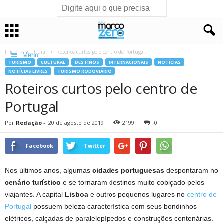
Início
Cultural
Roteiros curtos pelo centro de Portugal
Menu
TURISMO
CULTURAL
DESTINOS
INTERNACIONAIS
NOTÍCIAS
NOTÍCIAS LIVRES
TURISMO RODOVIÁRIO
Roteiros curtos pelo centro de
Portugal
Por
Redação
-
20 de agosto de 2019
2199
0
Facebook
Twitter
Nos últimos anos, algumas
cidades portuguesas
despontaram no
cenário turístico
e se tornaram destinos muito cobiçado pelos
viajantes. A capital
Lisboa
e outros pequenos lugares no
centro de
Portugal
possuem beleza característica com seus bondinhos
elétricos, calçadas de paralelepípedos e construções centenárias.