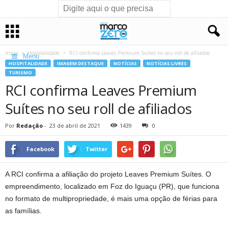
Início
Hospitalidade
RCI confirma Leaves Premium Suítes no seu roll de afiliados
Menu
HOSPITALIDADE
IMAGEM DESTAQUE
NOTÍCIAS
NOTÍCIAS LIVRES
TURISMO
RCI confirma Leaves Premium
Suítes no seu roll de afiliados
Por
Redação
-
23 de abril de 2021
1439
0
Facebook
Twitter
A RCI confirma a afiliação do projeto Leaves Premium Suítes. O
empreendimento, localizado em Foz do Iguaçu (PR), que funciona
no formato de multipropriedade, é mais uma opção de férias para
as famílias.