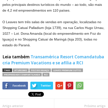
pelos principais destinos turísticos do mundo – ao todo, são mais
de 4,2 mil empreendimentos em 110 países.
O Leaves tem três salas de vendas em operação, localizadas no
Shopping Catuaí Palladium (loja 1739), na rua Carlos Hugo Urnau,
1027 – Lot. Dona Amanda (local do empreendimento em Foz do
Iguaçu) e no Shopping Catuaí de Maringá (loja 203), todas no
estado do Paraná.
Leia também
Transamérica Resort Comandatuba
cria Premium Vacations e se afilia a RCI
TAGS
#TURISMO
FOZ DO IGUAÇU
LEAVES PREMIUM SUÍTES
PROPRIEDADE COMPARTILHADA
RCI
Facebook
Twitter
Artigo anterior
Próximo artigo