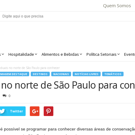
Quem Somos
s
Hospitalidade
Alimentos e Bebidas
Política Setoriais
Event
aduais no norte de São Paulo para conhecer
IMAGEM DESTAQUE
DESTINOS
NACIONAIS
NOTÍCIAS LIVRES
TEMÁTICOS
 no norte de São Paulo para co
0
Twitter
 é possível se programar para conhecer diversas áreas de conservação 