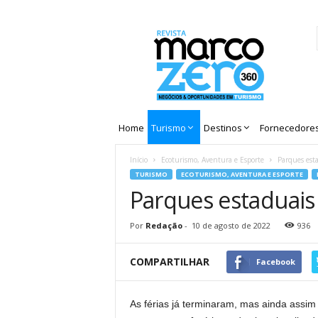
Revista
Marco
Zero
Home
Turismo
Destinos
Fornecedore
Início
Ecoturismo, Aventura e Esporte
Parques est
TURISMO
ECOTURISMO, AVENTURA E ESPORTE
Parques estaduais
Por
Redação
-
10 de agosto de 2022
936
COMPARTILHAR
Facebook
As férias já terminaram, mas ainda assim