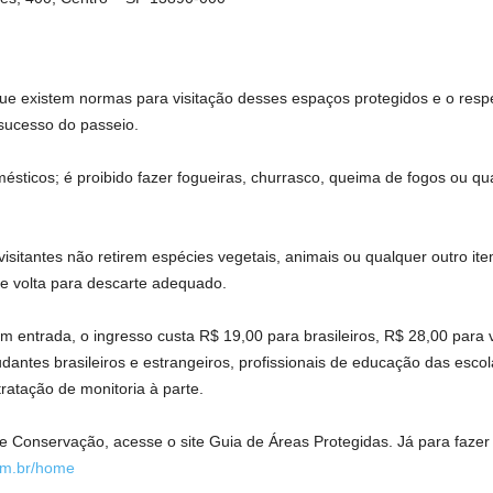
que existem normas para visitação desses espaços protegidos e o respe
 sucesso do passeio.
ésticos; é proibido fazer fogueiras, churrasco, queima de fogos ou qu
visitantes não retirem espécies vegetais, animais ou qualquer outro i
e volta para descarte adequado.
entrada, o ingresso custa R$ 19,00 para brasileiros, R$ 28,00 para 
antes brasileiros e estrangeiros, profissionais de educação das escol
tratação de monitoria à parte.
 Conservação, acesse o site Guia de Áreas Protegidas. Já para fazer 
om.br/home