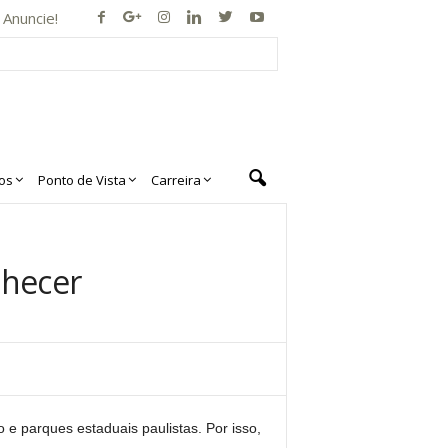
Anuncie!
os
Ponto de Vista
Carreira
nhecer
e parques estaduais paulistas. Por isso,