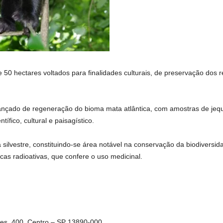
0 hectares voltados para finalidades culturais, de preservação dos re
nçado de regeneração do bioma mata atlântica, com amostras de jequit
ífico, cultural e paisagístico.
a silvestre, constituindo-se área notável na conservação da biodivers
cas radioativas, que confere o uso medicinal.
es, 400, Centro – SP 13890-000