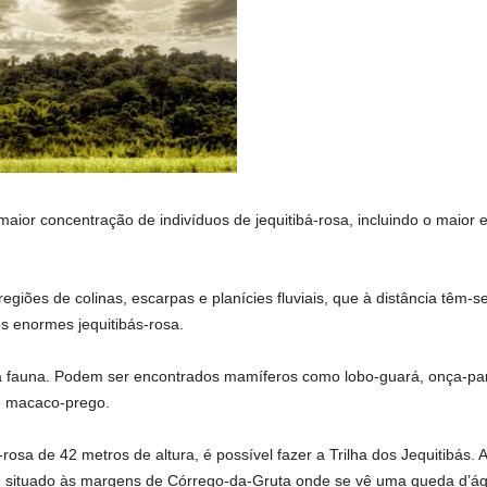
ior concentração de indivíduos de jequitibá-rosa, incluindo o maior ex
giões de colinas, escarpas e planícies fluviais, que à distância têm-
 enormes jequitibás-rosa.
a fauna. Podem ser encontrados mamíferos como lobo-guará, onça-parda
e macaco-prego.
rosa de 42 metros de altura, é possível fazer a Trilha dos Jequitibás. 
”, situado às margens de Córrego-da-Gruta onde se vê uma queda d’á