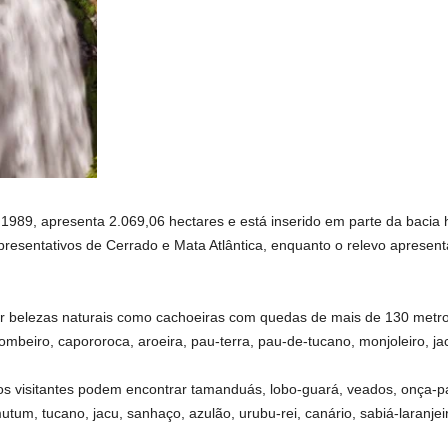
989, apresenta 2.069,06 hectares e está inserido em parte da bacia h
resentativos de Cerrado e Mata Atlântica, enquanto o relevo apresent
r belezas naturais como cachoeiras com quedas de mais de 130 metros 
ombeiro, capororoca, aroeira, pau-terra, pau-de-tucano, monjoleiro, j
s visitantes podem encontrar tamanduás, lobo-guará, veados, onça-par
tum, tucano, jacu, sanhaço, azulão, urubu-rei, canário, sabiá-laranjeir