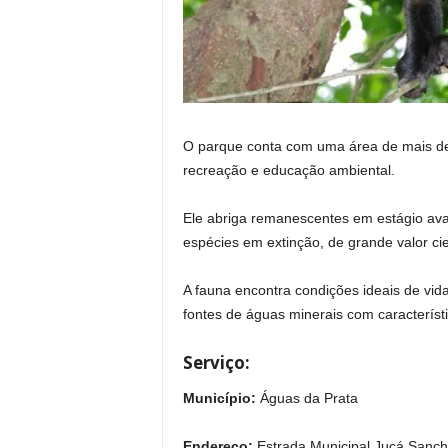
O parque conta com uma área de mais de 5
recreação e educação ambiental.
Ele abriga remanescentes em estágio ava
espécies em extinção, de grande valor cient
A fauna encontra condições ideais de vid
fontes de águas minerais com característi
Serviço:
Município:
Águas da Prata
Endereço:
Estrada Municipal Jucá Sanch