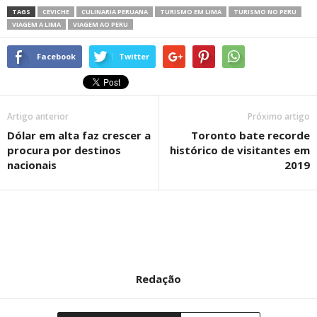
TAGS
CEVICHE
CULINARIA PERUANA
TURISMO EM LIMA
TURISMO NO PERU
VIAGEM A LIMA
VIAGEM AO PERU
Facebook
Twitter
Artigo anterior
Próximo artigo
Dólar em alta faz crescer a
Toronto bate recorde
procura por destinos
histórico de visitantes em
nacionais
2019
Redação