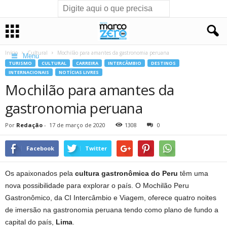
Início
Cultural
Mochilão para amantes da gastronomia peruana
Menu
TURISMO
CULTURAL
CARREIRA
INTERCÂMBIO
DESTINOS
INTERNACIONAIS
NOTÍCIAS LIVRES
Mochilão para amantes da
gastronomia peruana
Por
Redação
-
17 de março de 2020
1308
0
Facebook
Twitter
Os apaixonados pela
cultura gastronômica do Peru
têm uma
nova possibilidade para explorar o país. O Mochilão Peru
Gastronômico, da CI Intercâmbio e Viagem, oferece quatro noites
de imersão na gastronomia peruana tendo como plano de fundo a
capital do país,
Lima
.