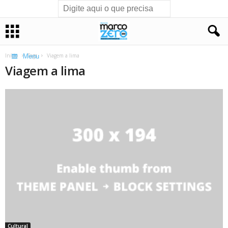
Início
Tags
Viagem a lima
Menu
Viagem a lima
Cultural