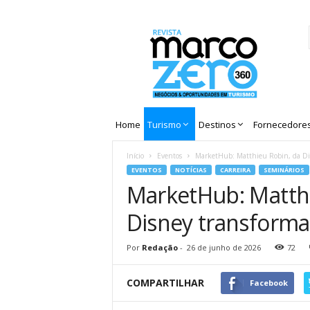
Revista
Marco
Zero
Home
Turismo
Destinos
Fornecedore
Início
Eventos
MarketHub: Matthieu Robin, da Disn
EVENTOS
NOTÍCIAS
CARREIRA
SEMINÁRIOS
MarketHub: Matthi
Disney transforma 
Por
Redação
-
26 de junho de 2026
72
COMPARTILHAR
Facebook