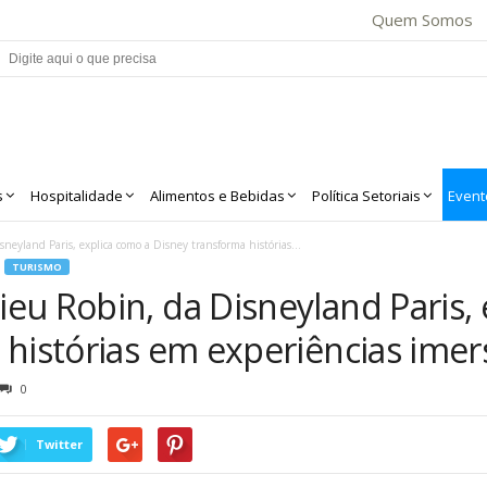
Quem Somos
s
Hospitalidade
Alimentos e Bebidas
Política Setoriais
Event
eyland Paris, explica como a Disney transforma histórias...
TURISMO
eu Robin, da Disneyland Paris, 
histórias em experiências imer
0
Twitter