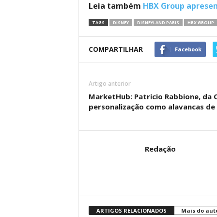
Leia também
HBX Group apresen
TAGS
DISNEY
DISNEYLAND PARIS
HBX GROUP
COMPARTILHAR
Facebook
Artigo anterior
MarketHub: Patricio Rabbione, da O
personalização como alavancas de r
Redação
ARTIGOS RELACIONADOS
Mais do aut