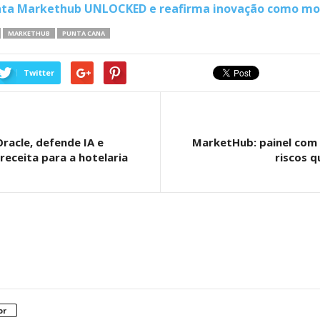
ta Markethub UNLOCKED e reafirma inovação como mot
MARKETHUB
PUNTA CANA
Twitter
racle, defende IA e
MarketHub: painel com
eceita para a hotelaria
riscos q
or