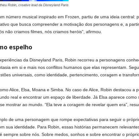
thieu Robin, creative lead da Disneyland Paris
m número musical inspirado em Frozen, partiu de uma ideia central: p
ativo que busca compreender a motivação dos personagens e, a partir 
nós não criamos filmes, nós criamos heróis”, afirmou.
omo espelho
s experiências da Disneyland Paris, Robin recorreu a personagens conhe
ntasia em si e mais nos conflitos humanos que elas representam. Segun
estões universais, como identidade, pertencimento, coragem e transfo
como Alice, Elsa, Moana e Simba. No caso de Alice, Robin destacou 
undo real e encontrar um espaço de liberdade. Já Elsa aparece como
 se mostrar ao mundo. “Ela teve a coragem de revelar quem era”, resu
mplo de uma personagem que rompe expectativas para seguir o própr
om sua identidade. Para Robin, essas histórias permanecem relevantes
é sempre sobre nós. Sobre medos, sonhos e sobre encontrar o próprio 