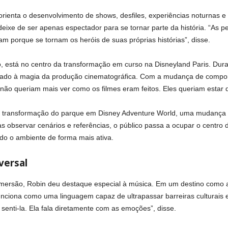
 orienta o desenvolvimento de shows, desfiles, experiências noturnas e
 deixe de ser apenas espectador para se tornar parte da história. “As
m porque se tornam os heróis de suas próprias histórias”, disse.
o, está no centro da transformação em curso na Disneyland Paris. Dur
tado à magia da produção cinematográfica. Com a mudança de compor
não queriam mais ver como os filmes eram feitos. Eles queriam estar d
 a transformação do parque em Disney Adventure World, uma mudança 
s observar cenários e referências, o público passa a ocupar o centro d
do o ambiente de forma mais ativa.
versal
mersão, Robin deu destaque especial à música. Em um destino como a 
unciona como uma linguagem capaz de ultrapassar barreiras culturais e 
e senti-la. Ela fala diretamente com as emoções”, disse.