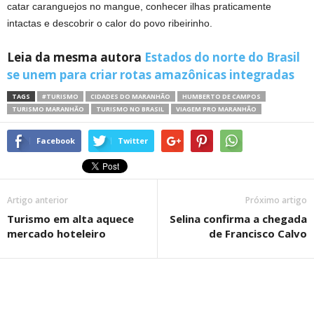
catar caranguejos no mangue, conhecer ilhas praticamente
intactas e descobrir o calor do povo ribeirinho.
Leia da mesma autora
Estados do norte do Brasil
se unem para criar rotas amazônicas integradas
TAGS
#TURISMO
CIDADES DO MARANHÃO
HUMBERTO DE CAMPOS
TURISMO MARANHÃO
TURISMO NO BRASIL
VIAGEM PRO MARANHÃO
Facebook
Twitter
Artigo anterior
Próximo artigo
Turismo em alta aquece
Selina confirma a chegada
mercado hoteleiro
de Francisco Calvo