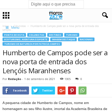
Início
Colunistas
Humberto de Campos pode ser a nova porta de entrada dos
Menu
Lençóis...
PONTO DE VISTA
COLUNISTAS
DESTINOS
TURISMO
ECOTURISMO, AVENTURA E ESPORTE
IMAGEM DESTAQUE
NACIONAIS
TURISMO DE NATUREZA POR PATRICIA CAMPOS
Humberto de Campos pode ser a
nova porta de entrada dos
Lençóis Maranhenses
Por
Redação
-
1 de setembro de 2021
1305
0
Facebook
Twitter
A pequena cidade de Humberto de Campos, nome em
homenagem ao seu filho ilustre, imortal da Academia Brasileira de