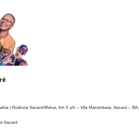
ré
hia | Rodovia Itacaré/Ilhéus, km 5 s/n – Vila Marambaia, Itacaré – B
e Itacaré