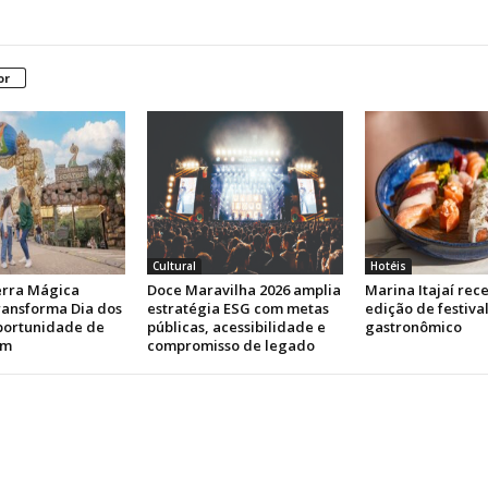
or
Cultural
Hotéis
rra Mágica
Doce Maravilha 2026 amplia
Marina Itajaí rec
transforma Dia dos
estratégia ESG com metas
edição de festiva
portunidade de
públicas, acessibilidade e
gastronômico
em
compromisso de legado