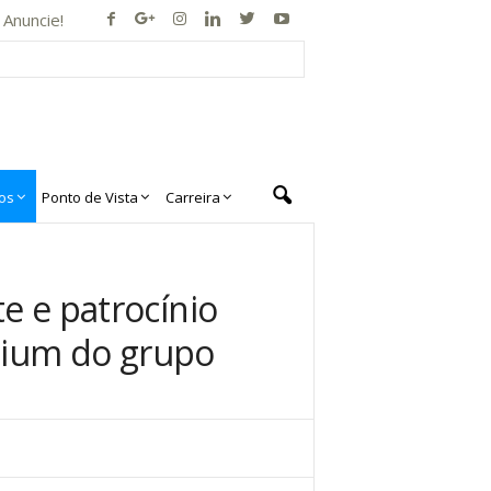
Anuncie!
os
Ponto de Vista
Carreira
te e patrocínio
mium do grupo