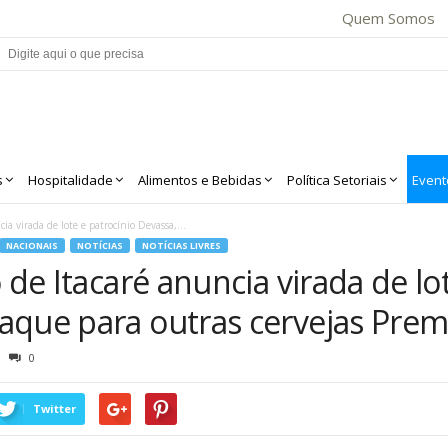
Quem Somos
s
Hospitalidade
Alimentos e Bebidas
Política Setoriais
Event
ia virada de lote e patrocínio Devassa,...
NACIONAIS
NOTÍCIAS
NOTÍCIAS LIVRES
 de Itacaré anuncia virada de lo
aque para outras cervejas Pre
0
Twitter