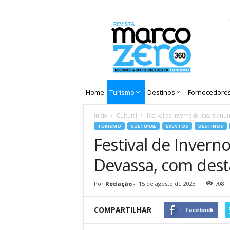
Revista
Marco
Zero
Home
Turismo
Destinos
Fornecedore
Início
Cultural
Festival de Inverno de Itacaré anunc
TURISMO
CULTURAL
EVENTOS
DESTINOS
Festival de Inverno
Devassa, com dest
Por
Redação
-
15 de agosto de 2023
708
COMPARTILHAR
Facebook