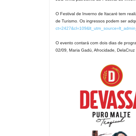
O Festival de Inverno de Itacaré tem rea
de Turismo. Os ingressos podem ser adqui
ct=2427&cl=109&lt_utm_source=lt_admin
O evento contará com dois dias de progra
02/09, Maria Gadú, Afrocidade, DelaCru