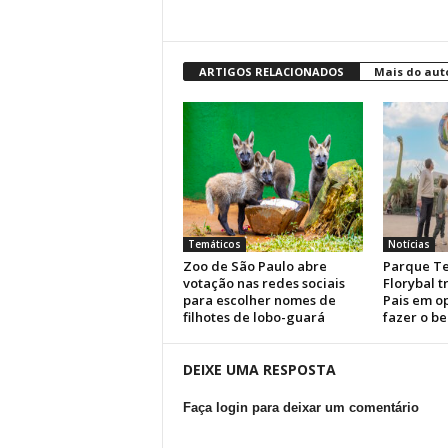
ARTIGOS RELACIONADOS
Mais do aut
Temáticos
Notícias
Zoo de São Paulo abre
Parque Te
votação nas redes sociais
Florybal 
para escolher nomes de
Pais em o
filhotes de lobo-guará
fazer o b
DEIXE UMA RESPOSTA
Faça login para deixar um comentário