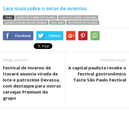
Leia mais sobre o setor de eventos
TAGS
EVENTOS SOBRE HOTELARIA
EVENTOS SOBRE TURISMO
LUCRATIVIDADE NA HOTELARIA
ROC 2023
SETOR DE HOTELARIA
Facebook
Twitter
Artigo anterior
Próximo artigo
Festival de Inverno de
A capital paulista recebe o
Itacaré anuncia virada de
festival gastronômico
lote e patrocínio Devassa,
Taste São Paulo Festival
com destaque para outras
cervejas Premium do
grupo