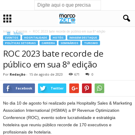
Início
Eventos
ROC 2023 bate recorde de público em sua 8ª edição
Menu
EVENTOS
HOSPITALIDADE
HOTÉIS
IMAGEM DESTAQUE
POLÍTICAS SETORIAIS
CARREIRA
SEMINÁRIOS
TURISMO
ROC 2023 bate recorde de
público em sua 8ª edição
Por
Redação
-
15 de agosto de 2023
671
0
Facebook
Twitter
No dia 10 de agosto foi realizado pela Hospitality Sales & Marketing
Association International (HSMAI) a 8º Revenue Optimization
Conference (ROC), evento sobre lucratividade e estratégia
hoteleira que reuniu público recorde de 170 executivos e
profissionais de hotelaria.