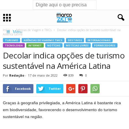
Início
Agências de Viagem e TMCs
Decolar indica opções de turismo sustentável na
Menu
América Latina
TURISMO
AGÊNCIAS DE VIAGEM E TMCS
DESTINOS
INTERNACIONAIS
TECNOLOGIA
INTERNET
NOTÍCIAS
NOTÍCIAS LIVRES
FORNECEDORES
Decolar indica opções de turismo
sustentável na América Latina
Por
Redação
-
17 de maio de 2022
839
0
Facebook
Twitter
Graças à geografia privilegiada, a América Latina é bastante rica
em biodiversidade, favorecendo o desenvolvimento do turismo
sustentável na região.