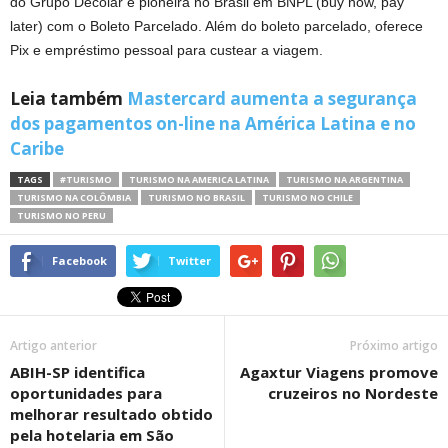
do Grupo Decolar e pioneira no Brasil em BNPL (buy now, pay
later) com o Boleto Parcelado. Além do boleto parcelado, oferece
Pix e empréstimo pessoal para custear a viagem.
Leia também
Mastercard aumenta a segurança
dos pagamentos on-line na América Latina e no
Caribe
TAGS
#TURISMO
TURISMO NA AMERICA LATINA
TURISMO NA ARGENTINA
TURISMO NA COLÔMBIA
TURISMO NO BRASIL
TURISMO NO CHILE
TURISMO NO PERU
Facebook
Twitter
Artigo anterior
Próximo artigo
ABIH-SP identifica
Agaxtur Viagens promove
oportunidades para
cruzeiros no Nordeste
melhorar resultado obtido
pela hotelaria em São