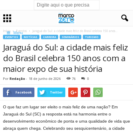
Início
Eventos
Jaraguá do Sul: a cidade mais feliz do Brasil celebra 150 anos...
Menu
EVENTOS
NOTÍCIAS
CARREIRA
SEMINÁRIOS
TURISMO
Jaraguá do Sul: a cidade mais feliz
do Brasil celebra 150 anos com a
maior expo de sua história
Por
Redação
-
18 de junho de 2026
76
0
Facebook
Twitter
O que faz um lugar ser eleito o mais feliz de uma nação? Em
Jaraguá do Sul (SC) a resposta está na harmonia entre o
desenvolvimento econômico de ponta e uma qualidade de vida que
abraça quem chega. Celebrando seu sesquicentenário, a cidade