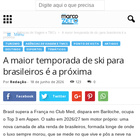
Início
Agências de Viagem e TMCs
A maior temporada de ski para brasileiros é a
Menu
próxima
TURISMO
AGÊNCIAS DE VIAGEM E TMCS
PONTO DE VISTA
ARTIGOS
DESTINOS
ESPORTES
TEMÁTICOS
A maior temporada de ski para
brasileiros é a próxima
Por
Redação
-
18 de junho de 2026
123
0
Facebook
Twitter
Brasil supera a França no Club Med, dispara em Bariloche, ocupa
o Top 3 em Aspen. O salto em 2026/27 tem motor próprio: uma
nova camada de alta renda de brasileiros, formada longe de onde
o luxo sempre morou, que se mede no que vive e pôs a neve na