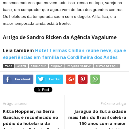
mesmos motores que movem tudo isso: renda no topo, varejo na
base, um comprador que agora vem de fora dos grandes centros.
Os holofotes da temporada saem com o degelo. A fila fica, e a
maior temporada ainda está à frente.
Artigo de Sandro Ricken da Agência Vagalume
Leia também
Hotel Termas Chillan reúne neve, spa e
experiências em família na Cordilheira dos Andes
TAGS
ASPEN
BARILOCHE
ESQUIAR
ESQUIAR NA NEVE
PISTAS DE ESQUI
Facebook
Twitter
Artigo anterior
Próximo artigo
Ritta Höppner, na Serra
Jaraguá do Sul: a cidade
Gaúcha, é reconhecido no
mais feliz do Brasil celebra
pódio da hotelaria da
150 anos com a maior