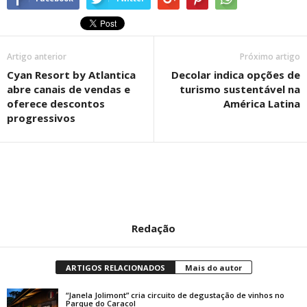
Artigo anterior
Próximo artigo
Cyan Resort by Atlantica
Decolar indica opções de
abre canais de vendas e
turismo sustentável na
oferece descontos
América Latina
progressivos
Redação
ARTIGOS RELACIONADOS
Mais do autor
“Janela Jolimont” cria circuito de degustação de vinhos no
Parque do Caracol