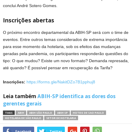
conclui André Sotero Gomes.
Inscrições abertas
O próximo encontro departamental da ABIH-SP será com o time de
eventos. Entre outros temas considerados de extrema importância
para esse momento da hotelaria, sob os efeitos das mudanças
geradas pela pandemia, os participantes responderão questões do
tipo: O que mudou? Existe um novo formato? Demanda represada,
até quando? É possível pensar em recuperação da Tarifa?
Inscrições:
https://forms.gle/NakitDZo7B1pphuj8
Leia também
ABIH-SP identifica as dores dos
gerentes gerais
TAGS
ABIH
ABIH SÃO PAULO
ABIH SP
HOTEIS DE SAO PAULO
HOTELARIA DE SÃO PAULO
SETOR DE HOTELARIA
Facebook
Twitter