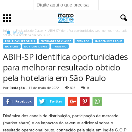
Início
Entidades de Classe
ABIH-SP identifica oportunidades para melhorar resultado
Menu
obtido pela hotelaria em São Paulo
POLÍTICAS SETORIAIS
ENTIDADES DE CLASSE
EVENTOS
IMAGEM DESTAQUE
NOTÍCIAS
NOTÍCIAS LIVRES
TURISMO
ABIH-SP identifica oportunidades
para melhorar resultado obtido
pela hotelaria em São Paulo
Por
Redação
-
17 de maio de 2022
803
0
Facebook
Twitter
Dinâmica dos canais de distribuição, participação de mercado
(market share) e os impactos do revenue adicional sobre o
resultado operacional bruto, conhecido pela sigla em inglês G.O.P