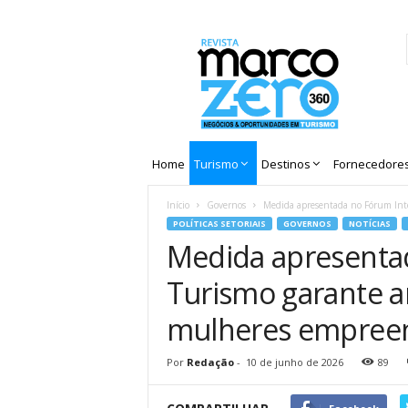
Revista
Marco
Zero
Home
Turismo
Destinos
Fornecedore
Início
Governos
Medida apresentada no Fórum Inte
POLÍTICAS SETORIAIS
GOVERNOS
NOTÍCIAS
Medida apresentad
Turismo garante a
mulheres empree
Por
Redação
-
10 de junho de 2026
89