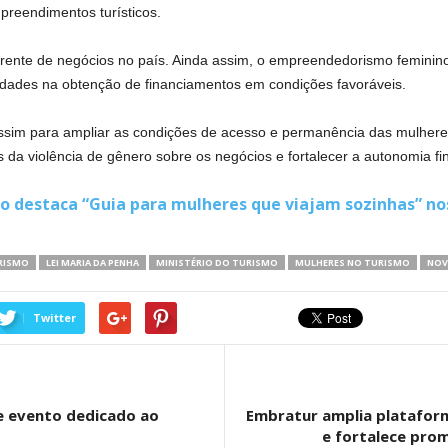
preendimentos turísticos.
rente de negócios no país. Ainda assim, o empreendedorismo feminino
uldades na obtenção de financiamentos em condições favoráveis.
assim para ampliar as condições de acesso e permanência das mulhere
 da violência de gênero sobre os negócios e fortalecer a autonomia fi
o destaca “Guia para mulheres que viajam sozinhas” nos
RISMO
LEI MARIA DA PENHA
MINISTÉRIO DO TURISMO
MULHERES NO TURISMO
NOV
Twitter
e evento dedicado ao
Embratur amplia platafor
e fortalece prom