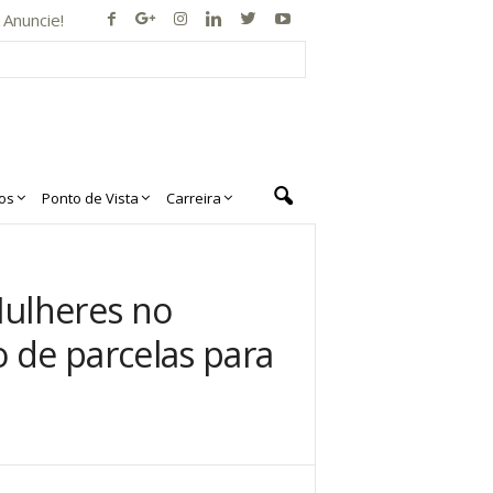
Anuncie!
os
Ponto de Vista
Carreira
Mulheres no
 de parcelas para