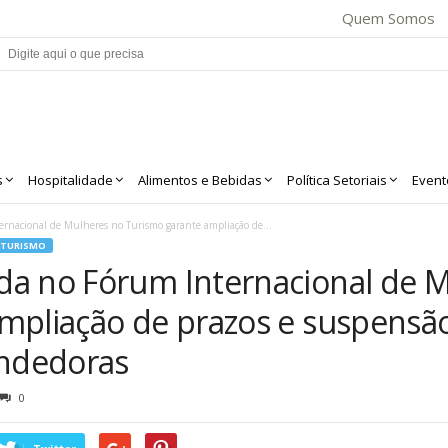
Quem Somos
s
Hospitalidade
Alimentos e Bebidas
Política Setoriais
Event
rnacional de Mulheres no Turismo garante ampliação de...
TURISMO
a no Fórum Internacional de 
mpliação de prazos e suspensão
ndedoras
0