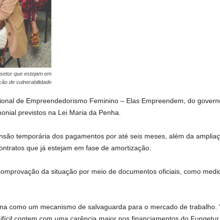
setor que estejam em
ção de vulnerabilidade
Nacional de Empreendedorismo Feminino – Elas Empreendem, do governo
imonial previstos na Lei Maria da Penha.
pensão temporária dos pagamentos por até seis meses, além da ampliaç
ontratos que já estejam em fase de amortização.
comprovação da situação por meio de documentos oficiais, como medidas
iona como um mecanismo de salvaguarda para o mercado de trabalho. “
ícil contem com uma carência maior nos financiamentos do Fungetur,