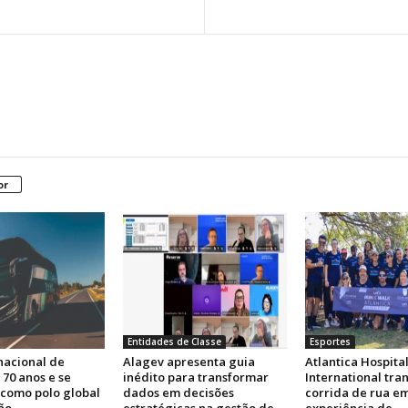
or
Entidades de Classe
Esportes
nacional de
Alagev apresenta guia
Atlantica Hospital
 70 anos e se
inédito para transformar
International tra
 como polo global
dados em decisões
corrida de rua e
ão
estratégicas na gestão de
experiência de