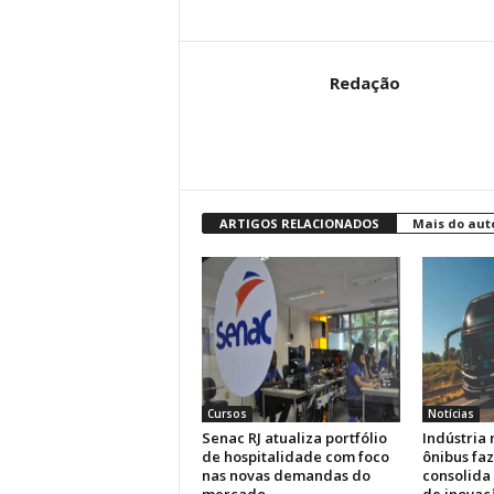
Redação
ARTIGOS RELACIONADOS
Mais do aut
Cursos
Notícias
Senac RJ atualiza portfólio
Indústria 
de hospitalidade com foco
ônibus faz
nas novas demandas do
consolida
mercado
de inovaç