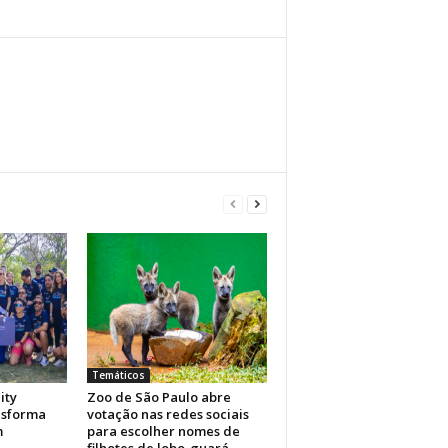
Temáticos
ity
Zoo de São Paulo abre
nsforma
votação nas redes sociais
m
para escolher nomes de
filhotes de lobo-guará