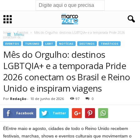
Início
Eventos
Mês do Orgulho: destinos LGBTQIA+ e a temporada Pride 2026
Menu
conectam os...
EVENTOS
TURISMO
LGBT
NOTÍCIAS
DESTINOS
TEMÁTICOS
Mês do Orgulho: destinos
LGBTQIA+ e a temporada Pride
2026 conectam os Brasil e Reino
Unido e inspiram viagens
Por
Redação
-
10 de junho de 2026
97
0
Facebook
Twitter
ÉEntre maio e agosto, cidades de todo o Reino Unido recebem
festivais, marchas, shows e eventos culturais que movimentam o