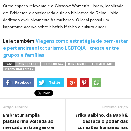
Outro espaço relevante é a Glasgow Women’s Library, localizada
em Bridgeton e considerada a única biblioteca do Reino Unido
dedicada exclusivamente às mulheres. O local possui um
importante acervo sobre história lésbica e cultura queer.
Leia também
Viagens como estratégia de bem-estar
e pertencimento: turismo LGBTQIA+ cresce entre
grupos e famílias
TAGS
EVENTOS LGBT
ORGULHO GAY
REINO UNIDO
TURISMO LGBT
VIAGEM INGLATERRA
Facebook
Twitter
Artigo anterior
Próximo artigo
Embratur amplia
Erika Balbino, da Baobá,
plataforma voltada ao
destaca o poder das
mercado estrangeiro e
conexões humanas nas