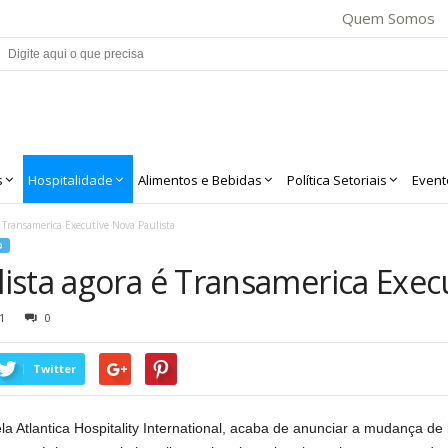
Quem Somos
s
Hospitalidade
Alimentos e Bebidas
Política Setoriais
Event
 Transamerica Executive Nova Paulista
O
ista agora é Transamerica Execu
1
0
Twitter
la Atlantica Hospitality International, acaba de anunciar a mudança de