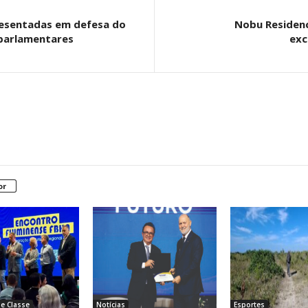
resentadas em defesa do
Nobu Residenc
 parlamentares
exc
or
e Classe
Notícias
Esportes