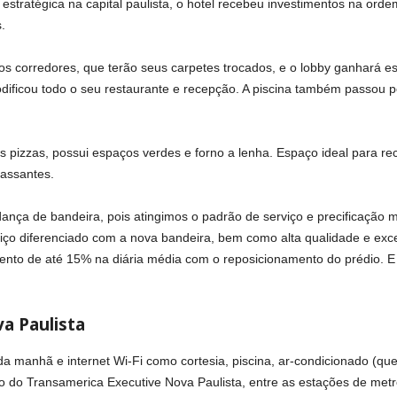
estratégica na capital paulista, o hotel recebeu investimentos na orde
.
 corredores, que terão seus carpetes trocados, e o lobby ganhará est
ificou todo o seu restaurante e recepção. A piscina também passou p
s pizzas, possui espaços verdes e forno a lenha. Espaço ideal para re
passantes.
nça de bandeira, pois atingimos o padrão de serviço e precificação
ço diferenciado com a nova bandeira, bem como alta qualidade e excel
mento de até 15% na diária média com o reposicionamento do prédio. 
a Paulista
 manhã e internet Wi-Fi como cortesia, piscina, ar-condicionado (que
zação do Transamerica Executive Nova Paulista, entre as estações de me