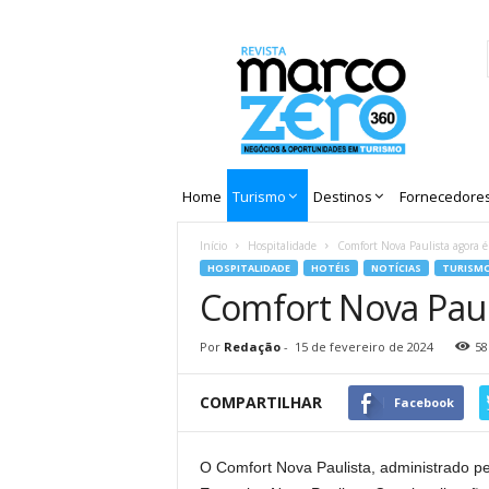
Revista
Marco
Zero
Home
Turismo
Destinos
Fornecedore
Início
Hospitalidade
Comfort Nova Paulista agora é
HOSPITALIDADE
HOTÉIS
NOTÍCIAS
TURISM
Comfort Nova Paul
Por
Redação
-
15 de fevereiro de 2024
58
COMPARTILHAR
Facebook
O Comfort Nova Paulista, administrado pe