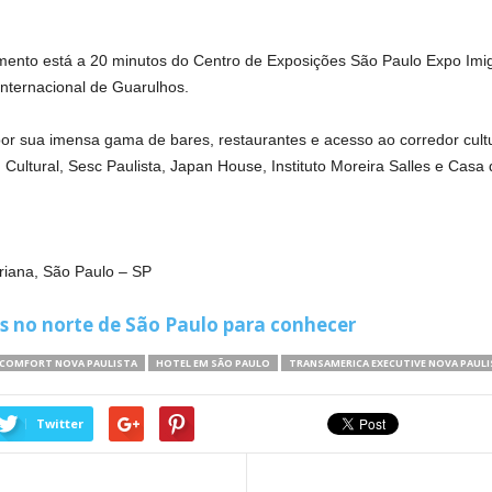
mento está a 20 minutos do Centro de Exposições São Paulo Expo Imig
nternacional de Guarulhos.
por sua imensa gama de bares, restaurantes e acesso ao corredor cult
Cultural, Sesc Paulista, Japan House, Instituto Moreira Salles e Casa
riana, São Paulo – SP
s no norte de São Paulo para conhecer
COMFORT NOVA PAULISTA
HOTEL EM SÃO PAULO
TRANSAMERICA EXECUTIVE NOVA PAULI
Twitter