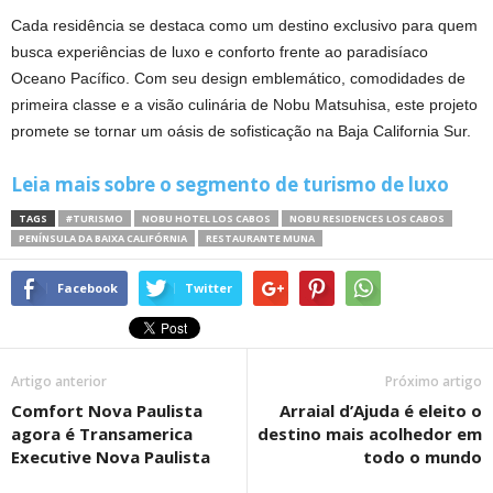
Cada residência se destaca como um destino exclusivo para quem
busca experiências de luxo e conforto frente ao paradisíaco
Oceano Pacífico. Com seu design emblemático, comodidades de
primeira classe e a visão culinária de Nobu Matsuhisa, este projeto
promete se tornar um oásis de sofisticação na Baja California Sur.
Leia mais sobre o segmento de turismo de luxo
TAGS
#TURISMO
NOBU HOTEL LOS CABOS
NOBU RESIDENCES LOS CABOS
PENÍNSULA DA BAIXA CALIFÓRNIA
RESTAURANTE MUNA
Facebook
Twitter
Artigo anterior
Próximo artigo
Comfort Nova Paulista
Arraial d’Ajuda é eleito o
agora é Transamerica
destino mais acolhedor em
Executive Nova Paulista
todo o mundo