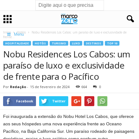
Início
Hotéis
Nobu Residences Los Cabos: um paraíso de luxo e exclusividade de
Menu
frente...
HOSPITALIDADE
HOTÉIS
TURISMO
LUXO
DESTINOS
TOP 10
Nobu Residences Los Cabos: um
paraíso de luxo e exclusividade
de frente para o Pacífico
Por
Redação
-
15 de fevereiro de 2024
664
0
Facebook
Twitter
Foi inaugurada a extensão do Nobu Hotel Los Cabos, que oferece
aos seus hóspedes uma nova experiência frente ao Oceano
Pacífico, na Baja California Sur. Um paraíso rodeado de paisagens
desérticas, praias e luxo asiático como nenhum outro.