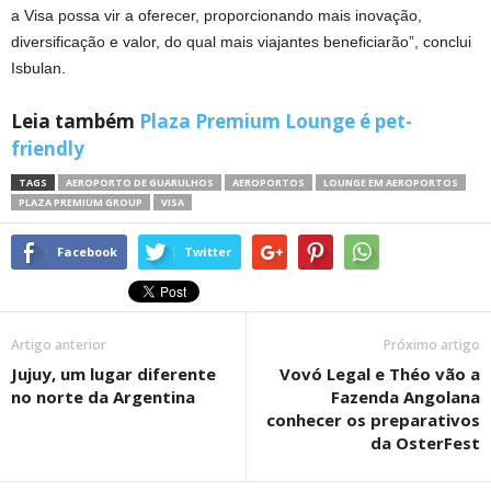
a Visa possa vir a oferecer, proporcionando mais inovação,
diversificação e valor, do qual mais viajantes beneficiarão”, conclui
Isbulan.
Leia também
Plaza Premium Lounge é pet-
friendly
TAGS
AEROPORTO DE GUARULHOS
AEROPORTOS
LOUNGE EM AEROPORTOS
PLAZA PREMIUM GROUP
VISA
Facebook
Twitter
Artigo anterior
Próximo artigo
Jujuy, um lugar diferente
Vovó Legal e Théo vão a
no norte da Argentina
Fazenda Angolana
conhecer os preparativos
da OsterFest