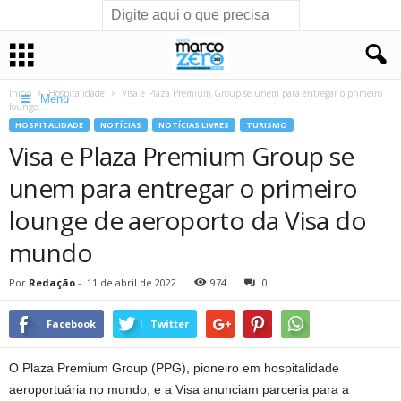
Início
Hospitalidade
Visa e Plaza Premium Group se unem para entregar o primeiro
Menu
lounge...
HOSPITALIDADE
NOTÍCIAS
NOTÍCIAS LIVRES
TURISMO
Visa e Plaza Premium Group se
unem para entregar o primeiro
lounge de aeroporto da Visa do
mundo
Por
Redação
-
11 de abril de 2022
974
0
Facebook
Twitter
O Plaza Premium Group (PPG), pioneiro em hospitalidade
aeroportuária no mundo, e a Visa anunciam parceria para a