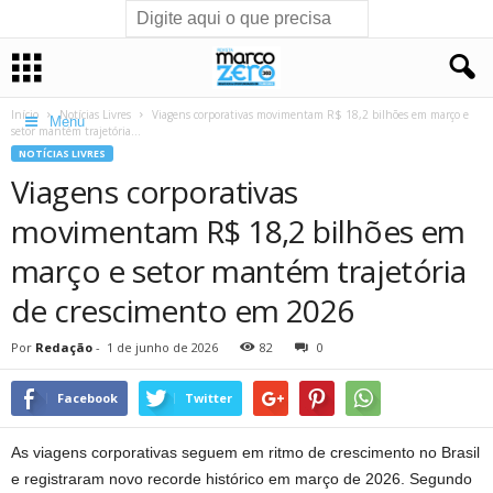
Início
Notícias Livres
Viagens corporativas movimentam R$ 18,2 bilhões em março e
Menu
setor mantém trajetória...
NOTÍCIAS LIVRES
Viagens corporativas
movimentam R$ 18,2 bilhões em
março e setor mantém trajetória
de crescimento em 2026
Por
Redação
-
1 de junho de 2026
82
0
Facebook
Twitter
As viagens corporativas seguem em ritmo de crescimento no Brasil
e registraram novo recorde histórico em março de 2026. Segundo