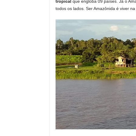
tropical
que engloba 09 países. Já o Am
todos os lados. Ser Amazônida é viver n