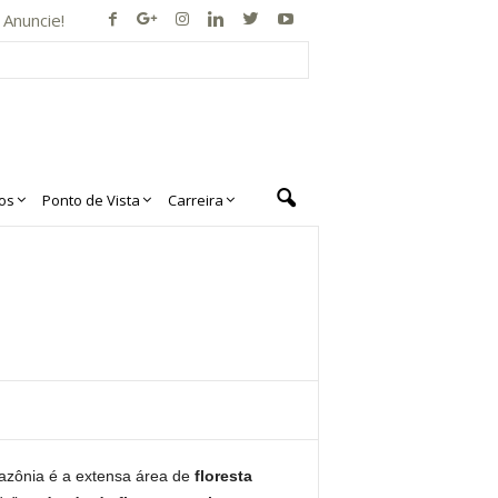
Anuncie!
os
Ponto de Vista
Carreira
zônia é a extensa área de
floresta