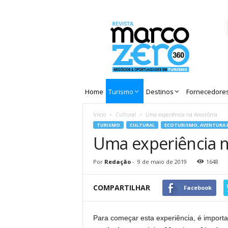
Revista
Marco
Zero
Home
Turismo
Destinos
Fornecedore
Início
Cultural
Uma experiência na Amazônia
TURISMO
CULTURAL
ECOTURISMO, AVENTURA 
Uma experiência 
Por
Redação
-
9 de maio de 2019
1648
COMPARTILHAR
Facebook
Para começar esta experiência, é import