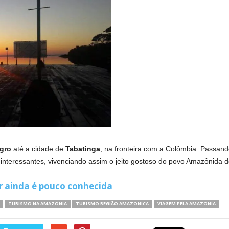
gro
até a cidade de
Tabatinga
, na fronteira com a Colômbia. Passando
nteressantes, vivenciando assim o jeito gostoso do povo Amazônida de
r ainda é pouco conhecida
TURISMO NA AMAZONIA
TURISMO REGIÃO AMAZONICA
VIAGEM PELA AMAZONIA