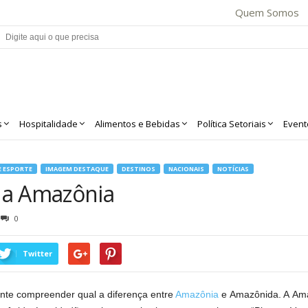
Quem Somos
s
Hospitalidade
Alimentos e Bebidas
Política Setoriais
Event
E ESPORTE
IMAGEM DESTAQUE
DESTINOS
NACIONAIS
NOTÍCIAS
na Amazônia
0
Twitter
ante compreender qual a diferença entre
Amazônia
e Amazônida. A Ama