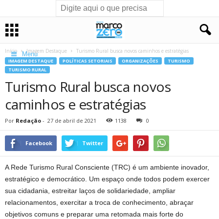
Início
Imagem Destaque
Turismo Rural busca novos caminhos e estratégias
Menu
IMAGEM DESTAQUE
POLÍTICAS SETORIAIS
ORGANIZAÇÕES
TURISMO
TURISMO RURAL
Turismo Rural busca novos
caminhos e estratégias
Por
Redação
-
27 de abril de 2021
1138
0
Facebook
Twitter
A Rede Turismo Rural Consciente (TRC) é um ambiente inovador,
estratégico e democrático. Um espaço onde todos podem exercer
sua cidadania, estreitar laços de solidariedade, ampliar
relacionamentos, exercitar a troca de conhecimento, abraçar
objetivos comuns e preparar uma retomada mais forte do