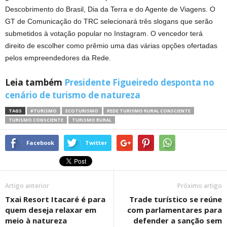
Descobrimento do Brasil, Dia da Terra e do Agente de Viagens. O
GT de Comunicação do TRC selecionará três slogans que serão
submetidos à votação popular no Instagram. O vencedor terá
direito de escolher como prêmio uma das várias opções ofertadas
pelos empreendedores da Rede.
Leia também
Presidente Figueiredo desponta no
cenário de turismo de natureza
TAGS
#TURISMO
ECOTURISMO
REDE TURISMO RURAL CONSCIENTE
TURISMO CONSCIENTE
TURISMO RURAL
Facebook
Twitter
Artigo anterior
Próximo artigo
Txai Resort Itacaré é para
Trade turístico se reúne
quem deseja relaxar em
com parlamentares para
meio à natureza
defender a sanção sem