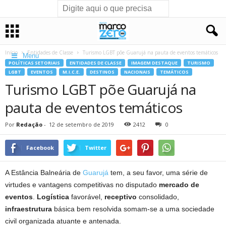
Início
Entidades de Classe
Turismo LGBT põe Guarujá na pauta de eventos temáticos
Menu
POLÍTICAS SETORIAIS
ENTIDADES DE CLASSE
IMAGEM DESTAQUE
TURISMO
LGBT
EVENTOS
M.I.C.E.
DESTINOS
NACIONAIS
TEMÁTICOS
Turismo LGBT põe Guarujá na
pauta de eventos temáticos
Por
Redação
-
12 de setembro de 2019
2412
0
Facebook
Twitter
A Estância Balneária de
Guarujá
tem, a seu favor, uma série de
virtudes e vantagens competitivas no disputado
mercado de
eventos
.
Logística
favorável,
receptivo
consolidado,
infraestrutura
básica bem resolvida somam-se a uma sociedade
civil organizada atuante e antenada.