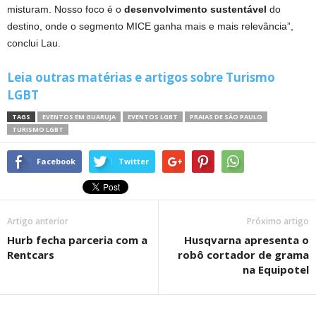
misturam. Nosso foco é o
desenvolvimento sustentável
do
destino, onde o segmento MICE ganha mais e mais relevância”,
conclui Lau.
Leia outras matérias e artigos sobre Turismo
LGBT
TAGS
EVENTOS EM GUARUJA
EVENTOS LGBT
PRAIAS DE SÃO PAULO
TURISMO LGBT
Facebook
Twitter
Artigo anterior
Próximo artigo
Hurb fecha parceria com a
Husqvarna apresenta o
Rentcars
robô cortador de grama
na Equipotel