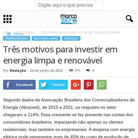
Início
Fornecedores
Três motivos para investir em energia limpa e renovável
Menu
FORNECEDORES
NOTÍCIAS LIVRES
SERVIÇOS
Três motivos para investir em
energia limpa e renovável
Por
Redação
-
24 de junho de 2022
771
0
Facebook
Twitter
Segundo dados da Associação Brasileira dos Comercializadores de
Energia (Abraceel), de 2015 a 2021, os reajustes no setor
chegaram a 114%. Essa crescente se faz presente nas contas dos
consumidores brasileiros, impactando não apenas os clientes
residenciais, mas também os empresariais. A despesa com energia
elétrica pode representar mais de 40% do custo de produção de