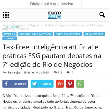
Início
Conventions e Captação
Tax-Free, inteligência artificial e práticas ESG pautam
Menu
debates na 7ª edição do...
EVENTOS
CONVENTIONS E CAPTAÇÃO
POLÍTICAS SETORIAIS
ORGANIZAÇÕES
TURISMO
Tax-Free, inteligência artificial e
práticas ESG pautam debates na
7ª edição do Rio de Negócios
Por
Redação
-
28 de julho de 2025
313
0
Facebook
Twitter
O Visit Rio realizou nesta quinta-feira, 24, a 7ª edição do Rio de
Negócios, encontro anual voltado ao fortalecimento do setor
turístico da cidade. Realizado no Grand Hyatt Rio de Janeiro, na