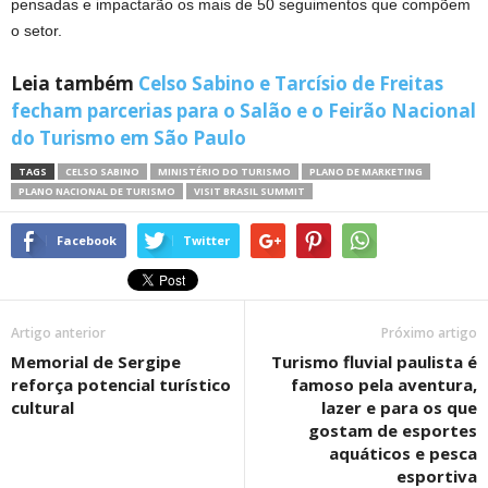
pensadas e impactarão os mais de 50 seguimentos que compõem
o setor.
Leia também
Celso Sabino e Tarcísio de Freitas
fecham parcerias para o Salão e o Feirão Nacional
do Turismo em São Paulo
TAGS
CELSO SABINO
MINISTÉRIO DO TURISMO
PLANO DE MARKETING
PLANO NACIONAL DE TURISMO
VISIT BRASIL SUMMIT
Facebook
Twitter
Artigo anterior
Próximo artigo
Memorial de Sergipe
Turismo fluvial paulista é
reforça potencial turístico
famoso pela aventura,
cultural
lazer e para os que
gostam de esportes
aquáticos e pesca
esportiva