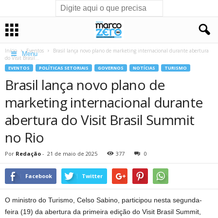
Início
Eventos
Brasil lança novo plano de marketing internacional durante abertura
Menu
do Visit Brasil...
EVENTOS
POLÍTICAS SETORIAIS
GOVERNOS
NOTÍCIAS
TURISMO
Brasil lança novo plano de
marketing internacional durante
abertura do Visit Brasil Summit
no Rio
Por
Redação
-
21 de maio de 2025
377
0
Facebook
Twitter
O ministro do Turismo, Celso Sabino, participou nesta segunda-
feira (19) da abertura da primeira edição do Visit Brasil Summit,