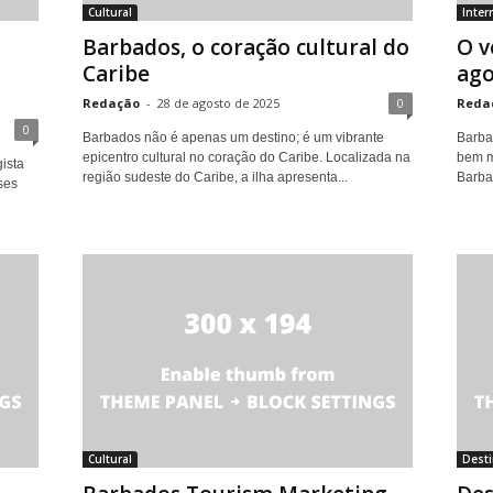
Cultural
Inter
Barbados, o coração cultural do
O v
Caribe
ago
Redação
-
28 de agosto de 2025
0
Reda
0
Barbados não é apenas um destino; é um vibrante
Barba
epicentro cultural no coração do Caribe. Localizada na
bem m
ista
região sudeste do Caribe, a ilha apresenta...
Barbad
ses
Cultural
Dest