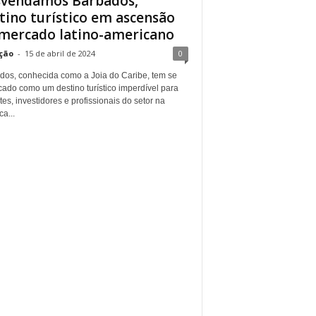
vendamos Barbados,
tino turístico em ascensão
mercado latino-americano
ção
-
15 de abril de 2024
0
dos, conhecida como a Joia do Caribe, tem se
cado como um destino turístico imperdível para
tes, investidores e profissionais do setor na
a...