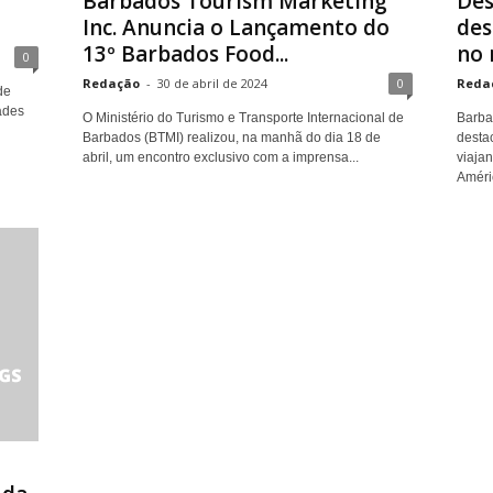
Barbados Tourism Marketing
Des
Inc. Anuncia o Lançamento do
des
13º Barbados Food...
no 
0
Redação
-
30 de abril de 2024
0
Reda
de
ades
O Ministério do Turismo e Transporte Internacional de
Barba
Barbados (BTMI) realizou, na manhã do dia 18 de
desta
abril, um encontro exclusivo com a imprensa...
viajan
Améric