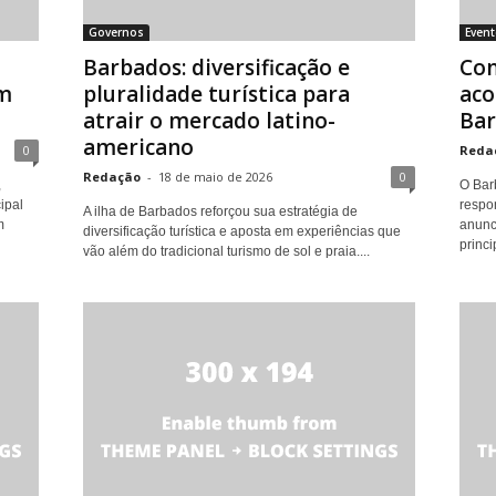
Governos
Even
Barbados: diversificação e
Con
m
pluralidade turística para
aco
atrair o mercado latino-
Bar
americano
0
Reda
Redação
-
18 de maio de 2026
0
,
O Bar
ipal
respo
A ilha de Barbados reforçou sua estratégia de
m
anunc
diversificação turística e aposta em experiências que
princi
vão além do tradicional turismo de sol e praia....