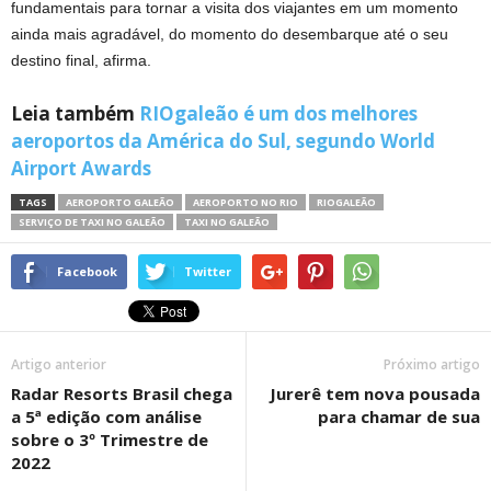
fundamentais para tornar a visita dos viajantes em um momento
ainda mais agradável, do momento do desembarque até o seu
destino final, afirma.
Leia também
RIOgaleão é um dos melhores
aeroportos da América do Sul, segundo World
Airport Awards
TAGS
AEROPORTO GALEÃO
AEROPORTO NO RIO
RIOGALEÃO
SERVIÇO DE TAXI NO GALEÃO
TAXI NO GALEÃO
Facebook
Twitter
Artigo anterior
Próximo artigo
Radar Resorts Brasil chega
Jurerê tem nova pousada
a 5ª edição com análise
para chamar de sua
sobre o 3º Trimestre de
2022