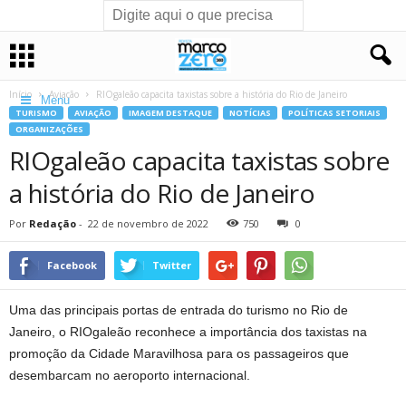
Início
Aviação
RIOgaleão capacita taxistas sobre a história do Rio de Janeiro
Menu
TURISMO
AVIAÇÃO
IMAGEM DESTAQUE
NOTÍCIAS
POLÍTICAS SETORIAIS
ORGANIZAÇÕES
RIOgaleão capacita taxistas sobre
a história do Rio de Janeiro
Por
Redação
-
22 de novembro de 2022
750
0
Facebook
Twitter
Uma das principais portas de entrada do turismo no Rio de
Janeiro, o RIOgaleão reconhece a importância dos taxistas na
promoção da Cidade Maravilhosa para os passageiros que
desembarcam no aeroporto internacional.