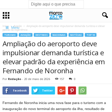
Início
Aviação
Ampliação do aeroporto deve impulsionar demanda turística e elevar
Menu
padrão da experiência...
TURISMO
AVIAÇÃO
DESTINOS
NACIONAIS
NOTÍCIAS
TOP 10
Ampliação do aeroporto deve
impulsionar demanda turística e
elevar padrão da experiência em
Fernando de Noronha
Por
Redação
-
20 de maio de 2026
157
0
Facebook
Twitter
Fernando de Noronha inicia uma nova fase para o turismo com a
inauguração do novo terminal do aeroporto da ilha, resultado de