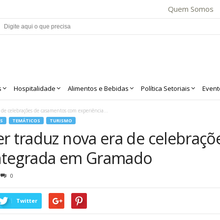
Quem Somos
s
Hospitalidade
Alimentos e Bebidas
Política Setoriais
Event
de celebrações de casamentos com experiência...
S
TEMÁTICOS
TURISMO
er traduz nova era de celebraç
integrada em Gramado
0
Twitter