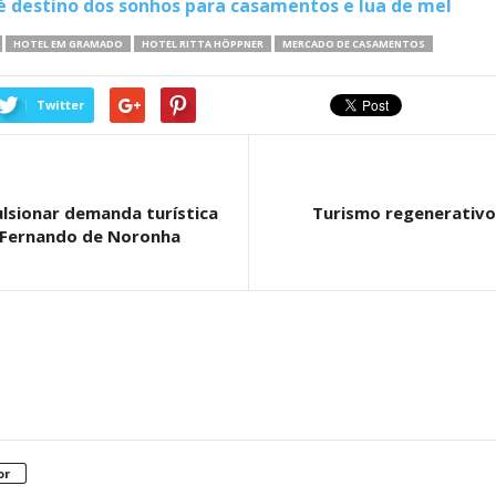
 destino dos sonhos para casamentos e lua de mel
HOTEL EM GRAMADO
HOTEL RITTA HÖPPNER
MERCADO DE CASAMENTOS
Twitter
lsionar demanda turística
Turismo regenerativo
m Fernando de Noronha
or