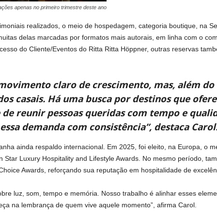
ações apenas no primeiro trimestre deste ano
moniais realizados, o meio de hospedagem, categoria boutique, na S
 muitas delas marcadas por formatos mais autorais, em linha com o co
cesso do Cliente/Eventos do Ritta Ritta Höppner, outras reservas tam
movimento claro de crescimento, mas, além do
os casais. Há uma busca por destinos que ofer
de de reunir pessoas queridas com tempo e qual
essa demanda com consistência”, destaca Carol
nha ainda respaldo internacional. Em 2025, foi eleito, na Europa, o m
Star Luxury Hospitality and Lifestyle Awards. No mesmo período, tam
’ Choice Awards, reforçando sua reputação em hospitalidade de excelên
obre luz, som, tempo e memória. Nosso trabalho é alinhar esses eleme
eça na lembrança de quem vive aquele momento”, afirma Carol.