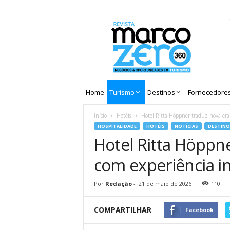
Revista
Marco
Zero
Home
Turismo
Destinos
Fornecedore
Início
Hotéis
Hotel Ritta Höppner traduz nova era 
HOSPITALIDADE
HOTÉIS
NOTÍCIAS
DESTINO
Hotel Ritta Höppn
com experiência 
Por
Redação
-
21 de maio de 2026
110
COMPARTILHAR
Facebook