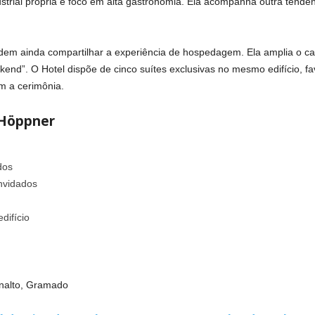
trial própria e foco em alta gastronomia. Ela acompanha outra tendênc
odem ainda compartilhar a experiência de hospedagem. Ela amplia o c
end”. O Hotel dispõe de cinco suítes exclusivas no mesmo edifício, fa
 a cerimônia.
 Höppner
dos
nvidados
difício
nalto, Gramado