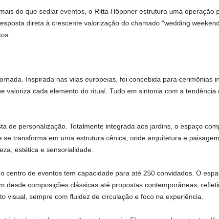
 mais do que sediar eventos, o Ritta Höppner estrutura uma operação 
sposta direta à crescente valorização do chamado “wedding weekend”,
tos.
ornada. Inspirada nas vilas europeias, foi concebida para cerimônias in
e valoriza cada elemento do ritual. Tudo em sintonia com a tendência d
a de personalização. Totalmente integrada aos jardins, o espaço compo
ite se transforma em uma estrutura cênica, onde arquitetura e paisag
a, estética e sensorialidade.
 o centro de eventos tem capacidade para até 250 convidados. O espa
ssim desde composições clássicas até propostas contemporâneas, reflet
to visual, sempre com fluidez de circulação e foco na experiência.