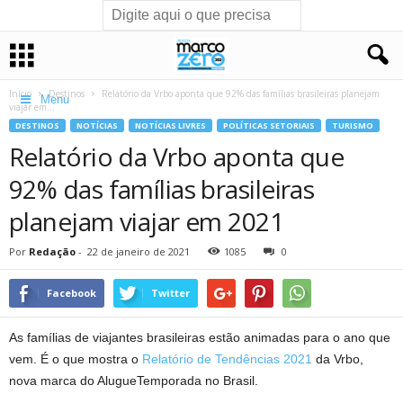
Início
Destinos
Relatório da Vrbo aponta que 92% das famílias brasileiras planejam
Menu
viajar em...
DESTINOS
NOTÍCIAS
NOTÍCIAS LIVRES
POLÍTICAS SETORIAIS
TURISMO
Relatório da Vrbo aponta que
92% das famílias brasileiras
planejam viajar em 2021
Por
Redação
-
22 de janeiro de 2021
1085
0
Facebook
Twitter
As famílias de viajantes brasileiras estão animadas para o ano que
vem. É o que mostra o
Relatório de Tendências 2021
da Vrbo,
nova marca do AlugueTemporada no Brasil.