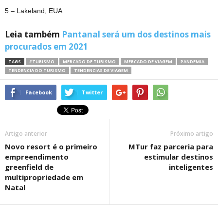
5 – Lakeland, EUA
Leia também
Pantanal será um dos destinos mais
procurados em 2021
TAGS
#TURISMO
MERCADO DE TURISMO
MERCADO DE VIAGEM
PANDEMIA
TENDENCIA DO TURISMO
TENDENCIAS DE VIAGEM
Facebook
Twitter
Artigo anterior
Próximo artigo
Novo resort é o primeiro
MTur faz parceria para
empreendimento
estimular destinos
greenfield de
inteligentes
multipropriedade em
Natal