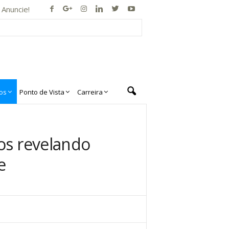
Anuncie!
os
Ponto de Vista
Carreira
nos revelando
e