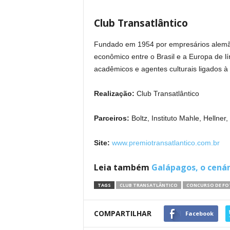
Club Transatlântico
Fundado em 1954 por empresários alemães
econômico entre o Brasil e a Europa de l
acadêmicos e agentes culturais ligados 
Realização:
Club Transatlântico
Parceiros:
Boltz, Instituto Mahle, Hellner
Site:
www.premiotransatlantico.com.br
Leia também
Galápagos, o cenár
TAGS
CLUB TRANSATLÂNTICO
CONCURSO DE F
COMPARTILHAR
Facebook