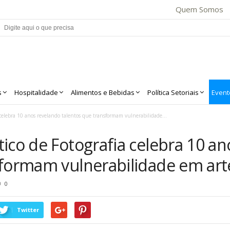
Quem Somos
s
Hospitalidade
Alimentos e Bebidas
Política Setoriais
Event
 celebra 10 anos revelando talentos que transformam vulnerabilidade...
ico de Fotografia celebra 10 a
sformam vulnerabilidade em art
0
Twitter