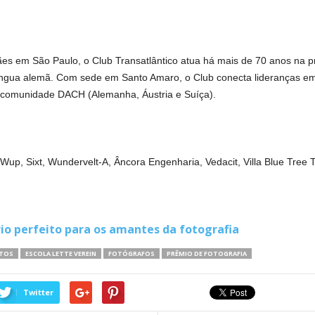
 em São Paulo, o Club Transatlântico atua há mais de 70 anos na pro
íngua alemã. Com sede em Santo Amaro, o Club conecta lideranças empres
à comunidade DACH (Alemanha, Áustria e Suíça).
, Wup, Sixt, Wundervelt-A, Âncora Engenharia, Vedacit, Villa Blue Tree 
io perfeito para os amantes da fotografia
OTOS
ESCOLA LETTE VEREIN
FOTÓGRAFOS
PRÊMIO DE FOTOGRAFIA
Twitter