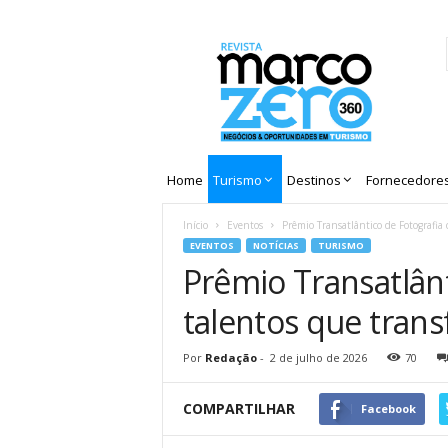
Revista
Marco
Zero
Home
Turismo
Destinos
Fornecedore
Início
Eventos
Prêmio Transatlântico de Fotografia
EVENTOS
NOTÍCIAS
TURISMO
Prêmio Transatlânt
talentos que tran
Por
Redação
-
2 de julho de 2026
70
COMPARTILHAR
Facebook