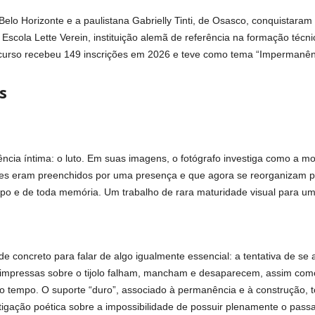
elo Horizonte e a paulistana Gabrielly Tinti, de Osasco, conquistar
Escola Lette Verein, instituição alemã de referência na formação técnic
ncurso recebeu 149 inscrições em 2026 e teve como tema “Impermanên
s
ncia íntima: o luto. Em suas imagens, o fotógrafo investiga como a m
es eram preenchidos por uma presença e que agora se reorganizam p
po e de toda memória. Um trabalho de rara maturidade visual para um j
os de concreto para falar de algo igualmente essencial: a tentativa de
s impressas sobre o tijolo falham, mancham e desaparecem, assim co
o tempo. O suporte “duro”, associado à permanência e à construção, t
tigação poética sobre a impossibilidade de possuir plenamente o pass