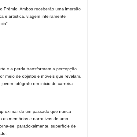
am o Prêmio. Ambos receberão uma imersão
a e artística, viagem inteiramente
cia”.
orte e a perda transformam a percepção
or meio de objetos e móveis que revelam,
ovem fotógrafo em início de carreira.
 se aproximar de um passado que nunca
mo as memórias e narrativas de uma
orna-se, paradoxalmente, superfície de
ado.