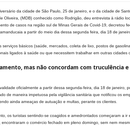
ersário da cidade de São Paulo, 25 de janeiro, e o da cidade de Santos
e Oliveira, (MDB) conhecido como Rodrigão, deu entrevista à rádio loc
ento de casos na região sul de Minas Gerais de Covid-19, decretou f
amanducaia a partir do meio dia dessa segunda feira, dia 18 de janeir
serviços básicos (saúde, mercados, coleta de lixo, postos de gasolina
ionais ligados à saúde ou que necessitem trabalhar em outras cidad
amento, mas não concordam com truculência e 
validade oficialmente a partir dessa segunda-feira, dia 18 de janeiro
itado de maneira impetuosa pela vigilância sanitária que notificou os e
azendo ainda ameaças de autuação e multas, perante os clientes.
to, os turistas sentindo-se coagidos e amedrontados começaram a ir
ar, encontraram o comércio fechado em pleno domingo, sem nem mesmo