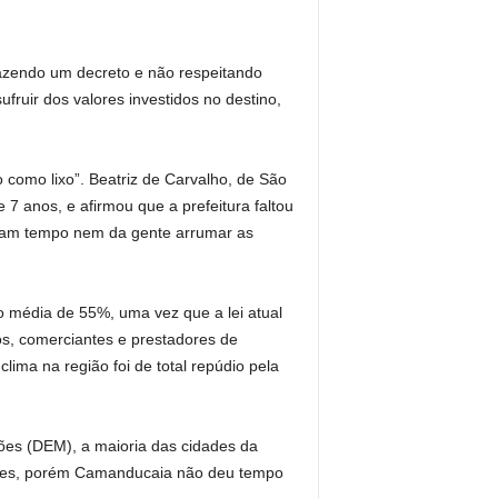
 fazendo um decreto e não respeitando
uir dos valores investidos no destino,
o como lixo”. Beatriz de Carvalho, de São
7 anos, e afirmou que a prefeitura faltou
eram tempo nem da gente arrumar as
o média de 55%, uma vez que a lei atual
, comerciantes e prestadores de
lima na região foi de total repúdio pela
mões (DEM), a maioria das cidades da
dades, porém Camanducaia não deu tempo