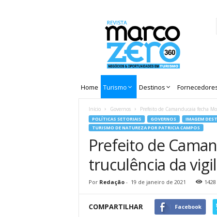
Revista
Marco
Zero
Home
Turismo
Destinos
Fornecedore
Início
Governos
Prefeito de Camanducaia fecha Mon
POLÍTICAS SETORIAIS
GOVERNOS
IMAGEM DES
TURISMO DE NATUREZA POR PATRICIA CAMPOS
Prefeito de Caman
truculência da vigi
Por
Redação
-
19 de janeiro de 2021
1428
COMPARTILHAR
Facebook