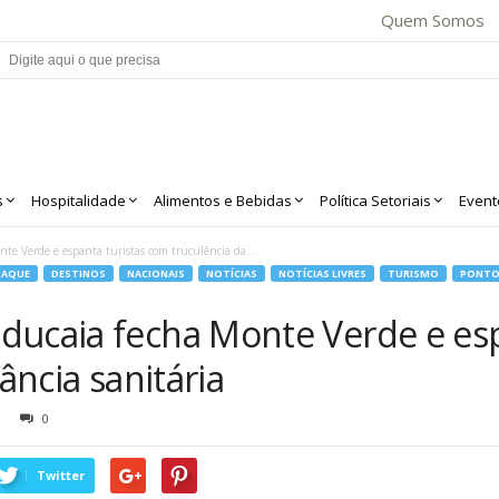
Quem Somos
s
Hospitalidade
Alimentos e Bebidas
Política Setoriais
Event
te Verde e espanta turistas com truculência da...
TAQUE
DESTINOS
NACIONAIS
NOTÍCIAS
NOTÍCIAS LIVRES
TURISMO
PONTO 
ducaia fecha Monte Verde e esp
lância sanitária
0
Twitter