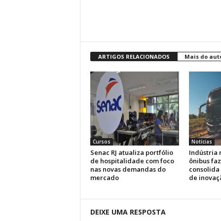
ARTIGOS RELACIONADOS
Mais do aut
Cursos
Notícias
Senac RJ atualiza portfólio
Indústria 
de hospitalidade com foco
ônibus faz
nas novas demandas do
consolida
mercado
de inovaç
DEIXE UMA RESPOSTA