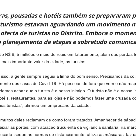
ras, pousadas e hotéis também se prepararam 
de turismo estavam aguardando um movimento m
 oferta de turistas no Distrito. Embora o moment
o planejamento de etapas e sobretudo comunica
 de R$ 8, 5 milhões e meio de reais em faturamento, além das perdas 
 mais importante valor da cidade, os turistas.
r isso, a gente sempre seguiu a linha do bom senso. Precisamos da co
ente dos casos do Covid-19. Há pessoas de fora que vem e não res
os achar que o turista é o nosso inimigo. O turista não é o nosso i
hotéis, restaurantes, para as lojas e não podemos fazer uma cruzada 
nos turistas”, afirmou um empresário da cidade.
e muitos deles reclamam de como foram tratados. Amanhecer de sábad
ixar as portas, com atuação truculenta da vigilância sanitária, irá m
ducado, segue as normas de distanciamento, utiliza as máscaras, faz u