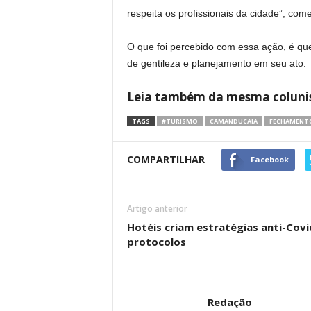
respeita os profissionais da cidade”, com
O que foi percebido com essa ação, é que 
de gentileza e planejamento em seu ato.
Leia também da mesma coluni
TAGS
#TURISMO
CAMANDUCAIA
FECHAMENTO
COMPARTILHAR
Facebook
Artigo anterior
Hotéis criam estratégias anti-Cov
protocolos
Redação