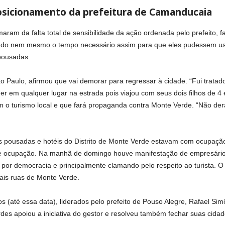
osicionamento da prefeitura de Camanducaia
maram da falta total de sensibilidade da ação ordenada pelo prefeito,
ndo nem mesmo o tempo necessário assim para que eles pudessem usufr
pousadas.
o Paulo, afirmou que vai demorar para regressar à cidade. “Fui tratad
 em qualquer lugar na estrada pois viajou com seus dois filhos de 4 e 
 o turismo local e que fará propaganda contra Monte Verde. “Não d
as pousadas e hotéis do Distrito de Monte Verde estavam com ocupaçã
e ocupação. Na manhã de domingo houve manifestação de empresários
por democracia e principalmente clamando pelo respeito ao turista. O c
pais ruas de Monte Verde.
(até essa data), liderados pelo prefeito de Pouso Alegre, Rafael Si
rdes apoiou a iniciativa do gestor e resolveu também fechar suas ci