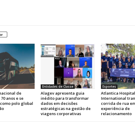
or
Entidades de Classe
Esportes
nacional de
Alagev apresenta guia
Atlantica Hospital
 70 anos e se
inédito para transformar
International tra
 como polo global
dados em decisões
corrida de rua e
ão
estratégicas na gestão de
experiência de
viagens corporativas
relacionamento