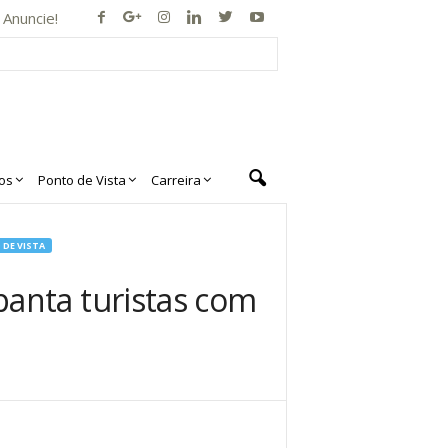
Anuncie!
os
Ponto de Vista
Carreira
DE VISTA
anta turistas com