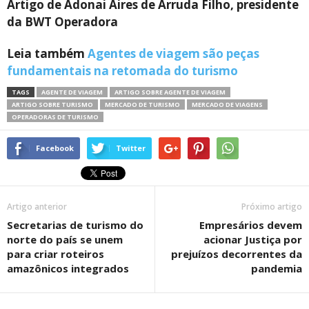
Artigo de Adonai Aires de Arruda Filho, presidente
da BWT Operadora
Leia também
Agentes de viagem são peças
fundamentais na retomada do turismo
TAGS
AGENTE DE VIAGEM
ARTIGO SOBRE AGENTE DE VIAGEM
ARTIGO SOBRE TURISMO
MERCADO DE TURISMO
MERCADO DE VIAGENS
OPERADORAS DE TURISMO
Facebook
Twitter
Artigo anterior
Próximo artigo
Secretarias de turismo do
Empresários devem
norte do país se unem
acionar Justiça por
para criar roteiros
prejuízos decorrentes da
amazônicos integrados
pandemia