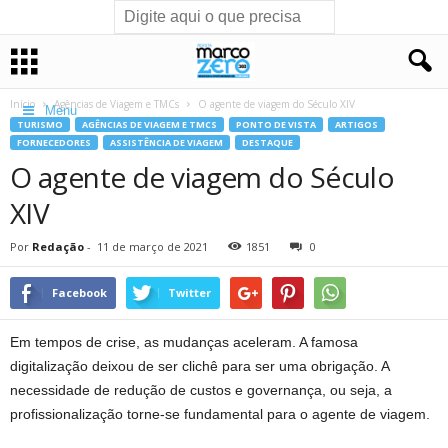
Início
Agências de Viagem e TMCs
O agente de viagem do Século XIV
Menu
TURISMO
AGÊNCIAS DE VIAGEM E TMCS
PONTO DE VISTA
ARTIGOS
FORNECEDORES
ASSISTÊNCIA DE VIAGEM
DESTAQUE
O agente de viagem do Século
XIV
Por
Redação
-
11 de março de 2021
1851
0
Facebook
Twitter
Em tempos de crise, as mudanças aceleram. A famosa
digitalização deixou de ser clichê para ser uma obrigação. A
necessidade de redução de custos e governança, ou seja, a
profissionalização torne-se fundamental para o agente de viagem.