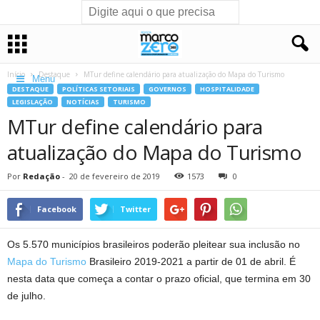
Início
Destaque
MTur define calendário para atualização do Mapa do Turismo
Menu
DESTAQUE
POLÍTICAS SETORIAIS
GOVERNOS
HOSPITALIDADE
LEGISLAÇÃO
NOTÍCIAS
TURISMO
MTur define calendário para
atualização do Mapa do Turismo
Por
Redação
-
20 de fevereiro de 2019
1573
0
Facebook
Twitter
Os 5.570 municípios brasileiros poderão pleitear sua inclusão no
Mapa do Turismo
Brasileiro 2019-2021 a partir de 01 de abril. É
nesta data que começa a contar o prazo oficial, que termina em 30
de julho.