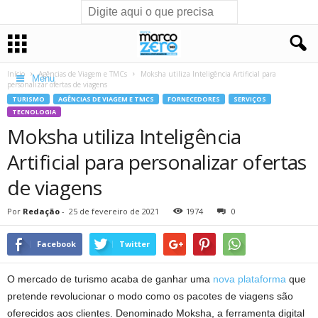
Início
Agências de Viagem e TMCs
Moksha utiliza Inteligência Artificial para
Menu
personalizar ofertas de viagens
TURISMO
AGÊNCIAS DE VIAGEM E TMCS
FORNECEDORES
SERVIÇOS
TECNOLOGIA
Moksha utiliza Inteligência
Artificial para personalizar ofertas
de viagens
Por
Redação
-
25 de fevereiro de 2021
1974
0
Facebook
Twitter
O mercado de turismo acaba de ganhar uma
nova plataforma
que
pretende revolucionar o modo como os pacotes de viagens são
oferecidos aos clientes. Denominado Moksha, a ferramenta digital