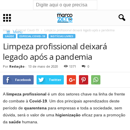
Início
Especial Covid-19
Limpeza profissional deixará legado após a pandemia
Menu
SAÚDE
ESPECIAL COVID-19
NOTÍCIAS LIVRES
Limpeza profissional deixará
legado após a pandemia
Por
Redação
-
13 de maio de 2020
1371
0
Facebook
Twitter
A
limpeza profissional
é um dos setores chave na linha de frente
do combate à
Covid-19
. Um dos principais aprendizados deste
período de
quarentena
para empresas e toda a sociedade, sem
dúvida, será o valor de uma
higienização
eficaz para a promoção
da
saúde
humana.