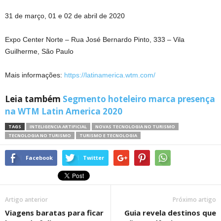
31 de março, 01 e 02 de abril de 2020
Expo Center Norte – Rua José Bernardo Pinto, 333 – Vila
Guilherme, São Paulo
Mais informações:
https://latinamerica.wtm.com/
Leia também
Segmento hoteleiro marca presença
na WTM Latin America 2020
TAGS
INTELIGENCIA ARTIFICIAL
NOVAS TECNOLOGIA NO TURISMO
TECNOLOGIA NO TURISMO
TURISMO E TECNOLOGIA
Facebook
Twitter
Artigo anterior
Próximo artigo
Viagens baratas para ficar
Guia revela destinos que