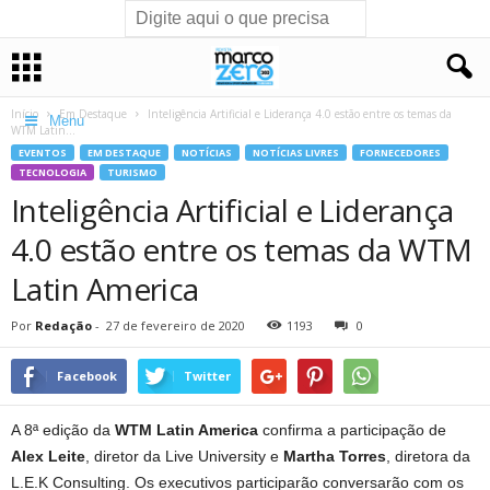
Início
Em Destaque
Inteligência Artificial e Liderança 4.0 estão entre os temas da
Menu
WTM Latin...
EVENTOS
EM DESTAQUE
NOTÍCIAS
NOTÍCIAS LIVRES
FORNECEDORES
TECNOLOGIA
TURISMO
Inteligência Artificial e Liderança
4.0 estão entre os temas da WTM
Latin America
Por
Redação
-
27 de fevereiro de 2020
1193
0
Facebook
Twitter
A 8ª edição da
WTM Latin America
confirma a participação de
Alex Leite
, diretor da Live University e
Martha Torres
, diretora da
L.E.K Consulting. Os executivos participarão conversarão com os