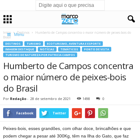
Início
Destinos
Humberto de Campos concentra o maior número de peixes-bois do
Menu
Brasil
DESTINOS
TURISMO
ECOTURISMO, AVENTURA E ESPORTE
IMAGEM DESTAQUE
NOTÍCIAS
TEMÁTICOS
PONTO DE VISTA
TURISMO DE NATUREZA POR PATRICIA CAMPOS
Humberto de Campos concentra
o maior número de peixes-bois
do Brasil
Por
Redação
-
28 de setembro de 2021
1498
0
Facebook
Twitter
Peixes-bois, esses grandões, com olhar doce, brincalhões e que
podem chegar a pesar até 300Kg, têm na Ilha do Gato, que faz