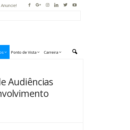
Anuncie!
os
Ponto de Vista
Carreira
de Audiências
nvolvimento