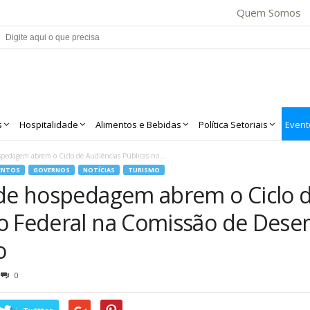
Quem Somos
s
Hospitalidade
Alimentos e Bebidas
Política Setoriais
Event
spedagem abrem o Ciclo de Audiências Públicas no...
ENTOS
GOVERNOS
NOTÍCIAS
TURISMO
 de hospedagem abrem o Ciclo 
o Federal na Comissão de Dese
o
0