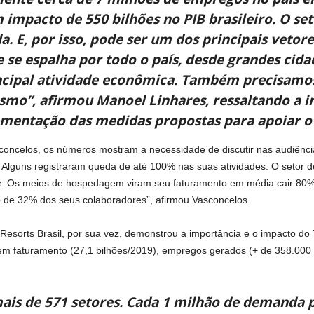
 impacto de 550 bilhões no PIB brasileiro. O se
. E, por isso, pode ser um dos principais veto
e se espalha por todo o país, desde grandes cid
incipal atividade econômica. Também precisamo
ismo”, afirmou Manoel Linhares, ressaltando a i
mentação das medidas propostas para apoiar o 
sconcelos, os números mostram a necessidade de discutir nas audiênci
Alguns registraram queda de até 100% nas suas atividades. O setor d
%. Os meios de hospedagem viram seu faturamento em média cair 80%
o de 32% dos seus colaboradores”, afirmou Vasconcelos.
a Resorts Brasil, por sua vez, demonstrou a importância e o impacto d
m faturamento (27,1 bilhões/2019), empregos gerados (+ de 358.000 d
is de 571 setores. Cada 1 milhão de demanda 