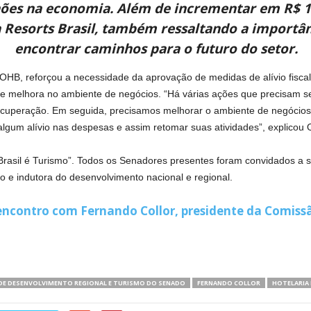
hões na economia. Além de incrementar em R$ 1,
a Resorts Brasil, também ressaltando a importân
encontrar caminhos para o futuro do setor.
FOHB, reforçou a necessidade da aprovação de medidas de alívio fisc
 e melhora no ambiente de negócios. “Há várias ações que precisam se
recuperação. Em seguida, precisamos melhorar o ambiente de negócios 
lgum alívio nas despesas e assim retomar suas atividades”, explicou
 Brasil é Turismo”. Todos os Senadores presentes foram convidados a
o e indutora do desenvolvimento nacional e regional.
 encontro com Fernando Collor, presidente da Comis
DE DESENVOLVIMENTO REGIONAL E TURISMO DO SENADO
FERNANDO COLLOR
HOTELARIA 