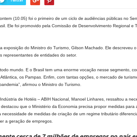
Twitter
 ontem (10.05) foi o primeiro de um ciclo de audiências públicas no Se
sil. Ele foi promovido pela Comissão de Desenvolvimento Regional e 
a exposição do Ministro do Turismo, Gilson Machado. Ele descreveu o
s representantes de entidades do setor.
 todo mundo. E o Brasil tem uma enorme vocação nesse segmento, co
Atlântica, os Pampas. Enfim, com tantas opções, o mercado de turism
andemia”, afirmou o Ministro do Turismo.
 Indústria de Hotéis – ABIH Nacional, Manoel Linhares, ressaltou a ne
E destacou que o Ministério da Economia precisa propor medidas para 
 a necessidade de medidas de criação de um regime tributário diferen
cer a geração de empregos.
ente cerca de 7 milhões de empregos no país em