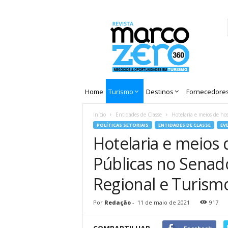
Revista
Marco
Zero
Home
Turismo
Destinos
Fornecedore
Início
Entidades de Classe
Hotelaria e meios de ho
POLÍTICAS SETORIAIS
ENTIDADES DE CLASSE
EV
Hotelaria e meios
Públicas no Senad
Regional e Turism
Por
Redação
-
11 de maio de 2021
917