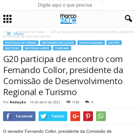
Início
Entidades de Classe
G20 participa de encontro com Fernando Collor, presidente
Menu
da Comissão de Desenvolvimento...
POLÍTICAS SETORIAIS
ENTIDADES DE CLASSE
HOSPITALIDADE
HOTÉIS
NOTÍCIAS
NOTÍCIAS LIVRES
TURISMO
G20 participa de encontro com
Fernando Collor, presidente da
Comissão de Desenvolvimento
Regional e Turismo
Por
Redação
-
16 de abril de 2021
1143
0
Facebook
Twitter
O senador Fernando Collor, presidente da Comissão de