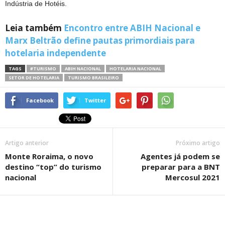
Indústria de Hotéis.
Leia também
Encontro entre ABIH Nacional e
Marx Beltrão define pautas primordiais para
hotelaria independente
TAGS
#TURISMO
ABIH NACIONAL
HOTELARIA NACIONAL
SETOR DE HOTELARIA
TURISMO BRASILEIRO
Facebook
Twitter
Artigo anterior
Próximo artigo
Monte Roraima, o novo
Agentes já podem se
destino “top” do turismo
preparar para a BNT
nacional
Mercosul 2021